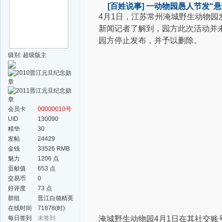
[百姓说事]
一动物园愚人节发“悬
4月1日，
江苏常州
淹城野生动物园
新闻记者了解到，
园方此次活动并
园方停止发布，
并予以删除。
级别: 超级版主
会员卡
00000010号
UID
130090
精华
30
发帖
24429
金钱
33526 RMB
魅力
1206 点
贡献值
653 点
交易币
0
好评度
73 点
群组
晋江白领精英
群
在线时间
71878(时)
每日签到
未签到
淹城野生动物园4月1日在其社交账