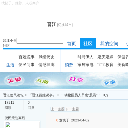
找帖子、推荐、人或商户...
晋江
[切换城市]
晋江小鱼
首页
社区
我的空间
社区
百姓说事
风情历史
时尚伊人
婚庆婚嫁
保健
便民问事
情感酒廊
家居家电
宝宝教育
美食
生活
消费
晋江便民论坛
>
『晋江百姓说事』
>
一动物园愚人节发“悬赏”：10万 ..
17211
0
阅读
回复
上一主题
下一主题
便民策划
离线
0
发表于: 2023-04-02