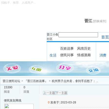
找帖子、推荐、人或商户...
晋江
[切换城市]
晋江小鱼
首页
社区
百姓说事
风情历史
便民问事
情感酒廊
生活
消费
晋江便民论坛
>
『晋江百姓说事』
>
杭州男子点外卖，拿到手后怒了： ..
15390
0
阅读
回复
上一主题
下一主题
便民策划
离线
0
发表于: 2023-03-28