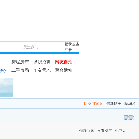
登录
搜索
关注我们：
注册
房屋房产
求职招聘
网友自拍
二手市场
车友天地
聚会活动
服务
[切换到宽版]
最新帖子
精华区
倒序阅读
只看楼主
小
中
大