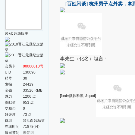
[百姓闲谈]
杭州男子点外卖，拿到
级别: 超级版主
李先生（化名）坦言：
会员卡
00000010号
UID
130090
精华
30
发帖
24429
金钱
33526 RMB
[font=微软雅黑, &quot]
魅力
1206 点
贡献值
653 点
交易币
0
好评度
73 点
群组
晋江白领精英
群
在线时间
71878(时)
每日签到
未签到