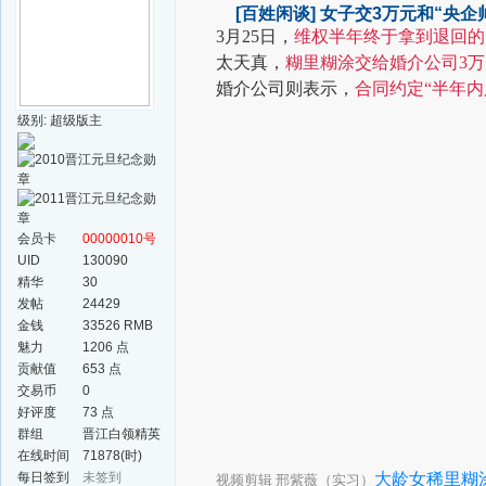
[百姓闲谈]
女子交3万元和“央企
3月25日，
维权半年终于拿到退回的1
太天真，
糊里糊涂交给婚介公司3
婚介公司则表示，
合同约定“半年内
级别: 超级版主
会员卡
00000010号
UID
130090
精华
30
发帖
24429
金钱
33526 RMB
魅力
1206 点
贡献值
653 点
交易币
0
好评度
73 点
群组
晋江白领精英
群
在线时间
71878(时)
每日签到
未签到
大龄女稀里糊
视频剪辑 邢紫薇（实习）