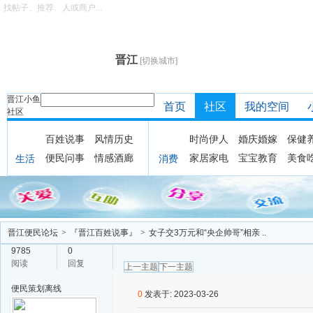
找帖子、推荐、人或商户...
晋江
[切换城市]
晋江小鱼
首页
社区
我的空间
社区
百姓说事
风情历史
时尚伊人
婚庆婚嫁
保健
便民问事
情感酒廊
家居家电
宝宝教育
美食
生活
消费
晋江便民论坛
>
『晋江百姓说事』
>
女子交3万元和“央企帅哥”相亲 ..
9785
0
阅读
回复
上一主题
下一主题
便民策划
离线
0
发表于: 2023-03-26