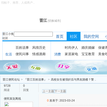
找帖子、推荐、人或商户...
晋江
[切换城市]
晋江小鱼
首页
社区
我的空间
社区
百姓说事
风情历史
时尚伊人
婚庆婚嫁
保健
便民问事
情感酒廊
家居家电
宝宝教育
美食
生活
消费
晋江便民论坛
>
『晋江百姓说事』
>
高校女生被强奸后与男友跳楼？警 ..
9728
0
阅读
回复
上一主题
下一主题
便民策划
离线
0
发表于: 2023-03-24