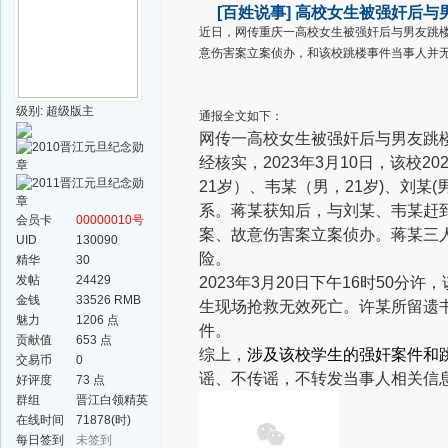
[百姓说事]
高校女生被强奸后与
近日，网传重庆一高校女生被强奸后与男友跳楼
意伤害案立案侦办，和该校跳楼事件当事人并
级别: 超级版主
通报全文如下：
网传一高校女生被强奸后与男友跳
经核实，2023年3月10日，该校2
21岁）、韦某（男，21岁)、刘某
系。蒋某获知后，与刘某、韦某赶
会员卡
00000010号
案、故意伤害案立案侦办。蒋某三
UID
130090
险。
精华
30
发帖
24429
2023年3月20日下午16时50分
金钱
33526 RMB
生现场抢救无效死亡。许某所留遗
魅力
1206 点
件。
贡献值
653 点
综上，
涉及该校学生的强奸案件和
交易币
0
谣、不传谣，不转发当事人相关信
好评度
73 点
群组
晋江白领精英
群
在线时间
71878(时)
每日签到
未签到