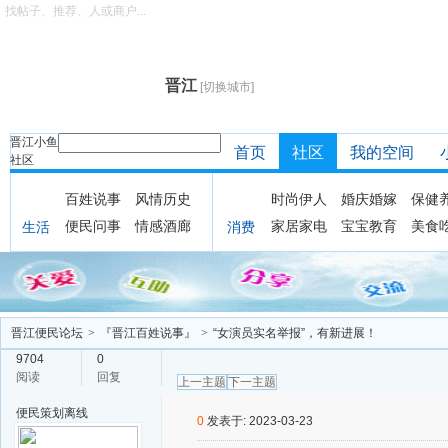
找帖子、推荐、人或商户...
晋江
[切换城市]
晋江小鱼
首页
社区
我的空间
社区
百姓说事
风情历史
时尚伊人
婚庆婚嫁
保健
便民问事
情感酒廊
家居家电
宝宝教育
美食
生活
消费
晋江便民论坛
>
『晋江百姓说事』
>
“女演员实名举报”，有新进展！
9704
0
阅读
回复
上一主题
下一主题
便民策划
离线
0
发表于: 2023-03-23