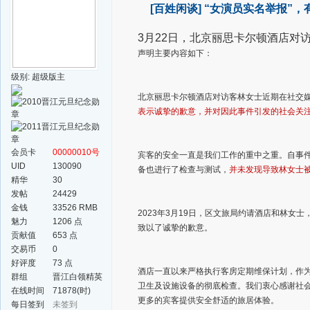
[百姓闲谈]
“女演员实名举报”，
3月22日，北京丽思卡尔顿酒店对
声明主要内容如下：
级别: 超级版主
北京丽思卡尔顿酒店对访客林女士近期在社交媒体
表示诚挚的歉意，并对因此事件引发的社会关
会员卡
00000010号
宾客的安全一直是我们工作的重中之重。自事
UID
130090
备也进行了检查与测试，
并未发现导致林女士
精华
30
发帖
24429
金钱
33526 RMB
2023年3月19日，区文旅局约请酒店和林
魅力
1206 点
致以了诚挚的歉意。
贡献值
653 点
交易币
0
好评度
73 点
酒店一直以来严格执行客房定期维保计划，作
群组
晋江白领精英
卫生及设施设备的彻底检查。我们衷心感谢社
群
在线时间
71878(时)
更多的宾客提供安全舒适的旅居体验。
每日签到
未签到