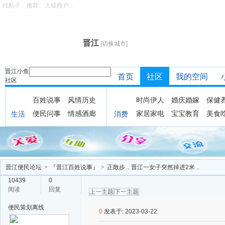
找帖子、推荐、人或商户...
晋江
[切换城市]
晋江小鱼
首页
社区
我的空间
社区
百姓说事
风情历史
时尚伊人
婚庆婚嫁
保健
便民问事
情感酒廊
家居家电
宝宝教育
美食
生活
消费
晋江便民论坛
>
『晋江百姓说事』
>
正散步，晋江一女子突然掉进2米 ..
10439
0
阅读
回复
上一主题
下一主题
便民策划
离线
0
发表于: 2023-03-22