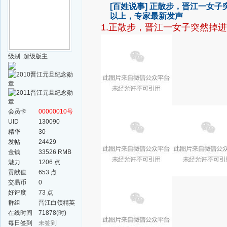
[百姓说事]
正散步，晋江一女子突
以上，专家最新发声
1.正散步，晋江一女子突然掉
级别: 超级版主
会员卡
00000010号
UID
130090
精华
30
发帖
24429
金钱
33526 RMB
魅力
1206 点
贡献值
653 点
交易币
0
好评度
73 点
群组
晋江白领精英
群
在线时间
71878(时)
每日签到
未签到