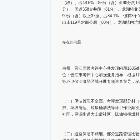
（段）、占48.6%；85分（含）至90分的1
分）、国道358金井段（81分）、龙湖镇
90分（含）以上37座、占84.1%，但
山庄119号对面公厕（80分）、龙湖镇内坑
存在的问题
泉州、晋江两级考评中心共发现问题1685处
位；晋江市考评中心加强业务指导，根据1
等环卫保洁薄弱区域开展专项巡查督导，发
（一）保洁管理不全面。考评发现
部分村（
扫、垃圾清运、垃圾桶清洗等环卫作业频次
社区，灵源街道大山后社区，陈埭镇横坂村
（二）道路保洁不精细。部分道路管理比较