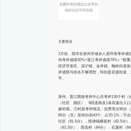
主要情况
2月份，我市在泉州市城乡人居环境考评成绩8
州考评成绩30%+晋江考评成绩70%）*
经济开发区、深沪镇、金井镇、梅岭街道保
评成绩与排名不够理想，特别是灵源街道、
平。
泉州、晋江两级考评中心共考评130个村（
（社区、园区）、8段道路及1条高速出入口
厕40座。①村居考评情况：优秀等次95分（含
85分（含）至90分的43个、占33.1%；
社区（81.5分），陈埭镇横坂村（82.5分
（83.3分）、西吴村（84分）、石厦村（