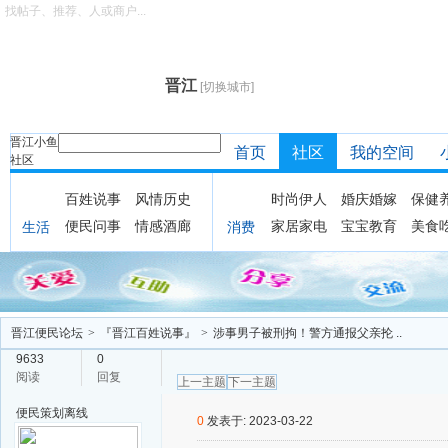
找帖子、推荐、人或商户...
晋江
[切换城市]
晋江小鱼
首页
社区
我的空间
社区
百姓说事
风情历史
时尚伊人
婚庆婚嫁
保健
便民问事
情感酒廊
家居家电
宝宝教育
美食
生活
消费
晋江便民论坛
>
『晋江百姓说事』
>
涉事男子被刑拘！警方通报父亲抡 ..
9633
0
阅读
回复
上一主题
下一主题
便民策划
离线
0
发表于: 2023-03-22