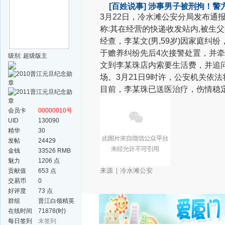
[百姓说事]
涉事男子被刑拘！警
3月22日，冷水滩公安分局发布通报：
称:其在经营的快递收发站内,被生父
经查，李某文(男,59岁)因家庭
于赡养纠纷先后4次接警处置，并
级别: 超级版主
文到李某珠店内索要生活费，并追
场。3月21日9时许，公安机关依
目前，李某珠已送医治疗，伤情稳
会员卡
00000010号
UID
130090
精华
30
发帖
24429
金钱
33526 RMB
魅力
1206 点
| 冷水滩公安
来源
贡献值
653 点
交易币
0
好评度
73 点
群组
晋江白领精英
群
在线时间
71878(时)
广告
每日签到
未签到