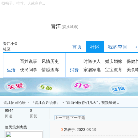
找帖子、推荐、人或商户...
晋江
[切换城市]
晋江小鱼
首页
社区
我的空间
社区
百姓说事
风情历史
时尚伊人
婚庆婚嫁
保健
便民问事
情感酒廊
家居家电
宝宝教育
美食
生活
消费
晋江便民论坛
>
『晋江百姓说事』
>
“白白伺候你们几天”，视频曝光 ..
9844
0
阅读
回复
上一主题
下一主题
便民策划
离线
0
发表于: 2023-03-19