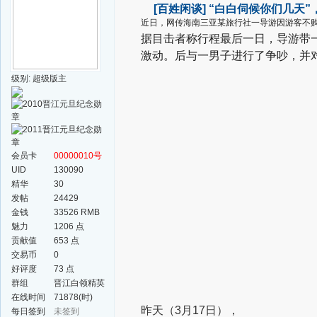
[百姓闲谈]
“白白伺候你们几天”
近日，网传海南三亚某旅行社一导游因游客不
据目击者称行程最后一日，导游带
激动。后与一男子进行了争吵，并对
级别: 超级版主
会员卡
00000010号
UID
130090
精华
30
发帖
24429
金钱
33526 RMB
魅力
1206 点
贡献值
653 点
交易币
0
好评度
73 点
群组
晋江白领精英
群
在线时间
71878(时)
昨天（3月17日），
每日签到
未签到