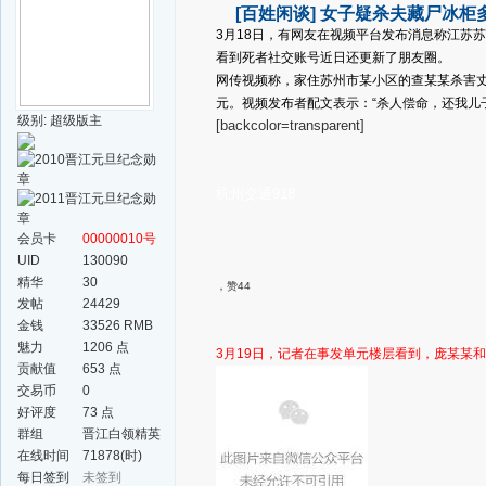
[百姓闲谈]
女子疑杀夫藏尸冰柜
3月18日，有网友在视频平台发布消息称江苏
看到死者社交账号近日还更新了朋友圈。
网传视频称，家住苏州市某小区的查某某杀害丈
元。视频发布者配文表示：“杀人偿命，还我儿
级别: 超级版主
[backcolor=transparent]
杭州交通918
会员卡
00000010号
UID
130090
精华
30
，赞44
发帖
24429
金钱
33526 RMB
魅力
1206 点
3月19日，
记者在事发单元楼层看到，庞某某和
贡献值
653 点
交易币
0
好评度
73 点
群组
晋江白领精英
群
在线时间
71878(时)
每日签到
未签到