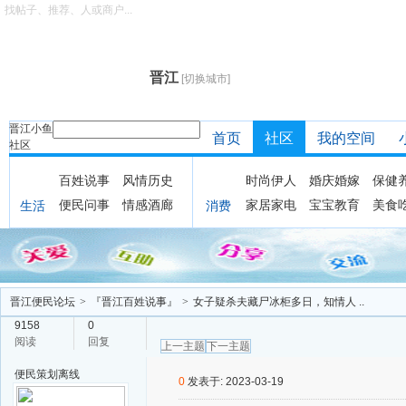
找帖子、推荐、人或商户...
晋江
[切换城市]
晋江小鱼
首页
社区
我的空间
社区
百姓说事
风情历史
时尚伊人
婚庆婚嫁
保健
便民问事
情感酒廊
家居家电
宝宝教育
美食
生活
消费
晋江便民论坛
>
『晋江百姓说事』
>
女子疑杀夫藏尸冰柜多日，知情人 ..
9158
0
阅读
回复
上一主题
下一主题
便民策划
离线
0
发表于: 2023-03-19