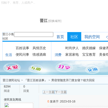
找帖子、推荐、人或商户...
晋江
[切换城市]
晋江小鱼
首页
社区
我的空间
社区
百姓说事
风情历史
时尚伊人
婚庆婚嫁
保健
便民问事
情感酒廊
家居家电
宝宝教育
美食
生活
消费
晋江便民论坛
>
『晋江百姓说事』
>
男宿管随意开门查女寝？校方回应
8294
0
阅读
回复
上一主题
下一主题
便民策划
离线
0
发表于: 2023-03-16