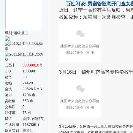
[百姓闲谈]
男宿管随意开门查女
近日，辽宁一高校有学生反映，男
校回应称：系每周一次常规检查，
级别: 超级版主
会员卡
00000010号
UID
130090
3月16日，锦州师范高等专科学校
精华
30
发帖
24429
金钱
33526 RMB
魅力
1206 点
贡献值
653 点
交易币
0
好评度
73 点
群组
晋江白领精英
群
在线时间
71878(时)
3月15日晚，某网络平台出现反映我校宿舍内
每日签到
未签到
校对此高度重视，立即组成调查组进行调查。经