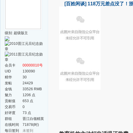
[百姓闲谈]
118万元差点没了！
级别: 超级版主
会员卡
00000010号
UID
130090
精华
30
发帖
24429
金钱
33526 RMB
魅力
1206 点
贡献值
653 点
交易币
0
好评度
73 点
群组
晋江白领精英
群
在线时间
71878(时)
每日签到
未签到