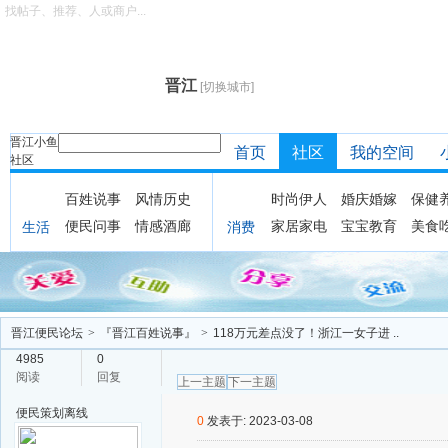
找帖子、推荐、人或商户...
晋江
[切换城市]
晋江小鱼
首页
社区
我的空间
社区
百姓说事
风情历史
时尚伊人
婚庆婚嫁
保健
便民问事
情感酒廊
家居家电
宝宝教育
美食
生活
消费
晋江便民论坛
>
『晋江百姓说事』
>
118万元差点没了！浙江一女子进 ..
4985
0
阅读
回复
上一主题
下一主题
便民策划
离线
0
发表于: 2023-03-08