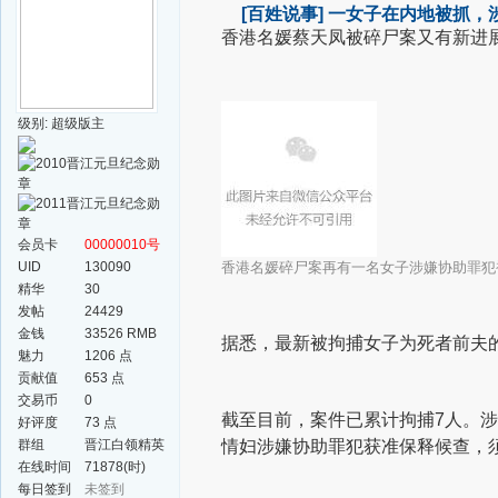
[百姓说事]
一女子在内地被抓，涉
香港名媛蔡天凤被碎尸案又有新进展
级别: 超级版主
会员卡
00000010号
UID
130090
香港名媛碎尸案再有一名女子涉嫌协助罪犯
精华
30
发帖
24429
金钱
33526 RMB
据悉，最新被拘捕女子为死者前夫
魅力
1206 点
贡献值
653 点
交易币
0
截至目前，案件已累计拘捕7人。涉
好评度
73 点
群组
晋江白领精英
情妇涉嫌协助罪犯获准保释候查，
群
在线时间
71878(时)
每日签到
未签到