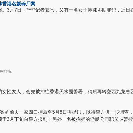
​香港名媛碎尸案
。3月7日，*****记者获悉，又有一名女子涉嫌协助罪犯，近
被拘捕。
的女性友人，会先被押往香港天水围警署，稍后再转交西九龙总
案的前夫一家四口押后至5月8日再提讯，以待警方进一步调查，
须于3月下旬向警方报到；另外一名被拘捕的游艇公司职员被暂控