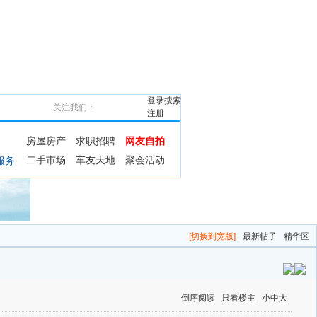
登录
搜索
关注我们：
注册
房屋房产
求职招聘
网友自拍
二手市场
车友天地
聚会活动
服务
[切换到宽版]
最新帖子
精华区
倒序阅读
只看楼主
小
中
大