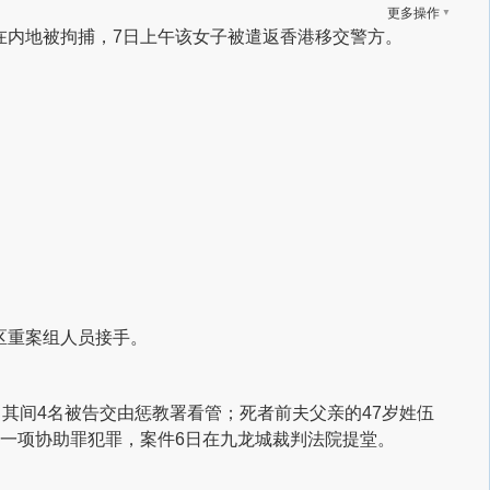
▼
更多操作
日在内地被拘捕，7日上午该女子被遣返香港移交警方。
区重案组人员接手。
其间4名被告交由惩教署看管；死者前夫父亲的47岁姓伍
一项协助罪犯罪，案件6日在九龙城裁判法院提堂。