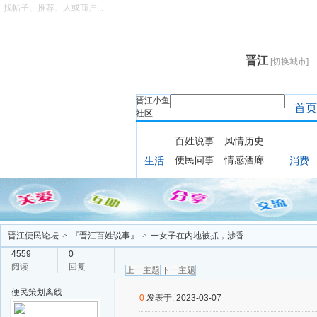
找帖子、推荐、人或商户...
晋江
[切换城市]
晋江小鱼
首页
社区
百姓说事
风情历史
便民问事
情感酒廊
生活
消费
晋江便民论坛
>
『晋江百姓说事』
>
一女子在内地被抓，涉​香 ..
4559
0
阅读
回复
上一主题
下一主题
便民策划
离线
0
发表于: 2023-03-07