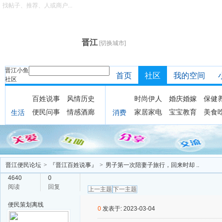
找帖子、推荐、人或商户...
晋江
[切换城市]
晋江小鱼
首页
社区
我的空间
社区
百姓说事
风情历史
时尚伊人
婚庆婚嫁
保健
便民问事
情感酒廊
家居家电
宝宝教育
美食
生活
消费
晋江便民论坛
>
『晋江百姓说事』
>
男子第一次陪妻子旅行，回来时却 ..
4640
0
阅读
回复
上一主题
下一主题
便民策划
离线
0
发表于: 2023-03-04