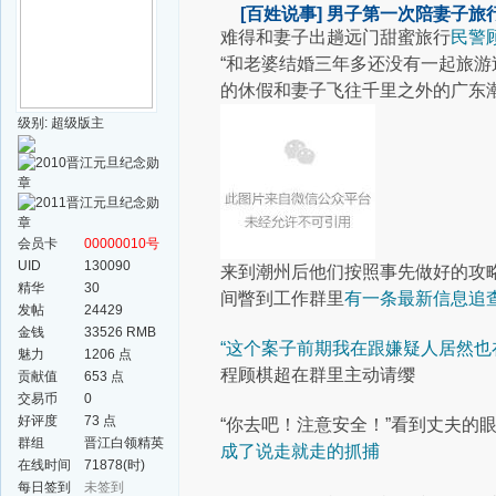
[百姓说事]
男子第一次陪妻子旅
​难得和妻子出趟远门
甜蜜旅行
民警
“和老婆结婚三年多
还没有一起旅游
的休假
和妻子飞往千里之外的广东
级别: 超级版主
会员卡
00000010号
UID
130090
来到潮州后
他们按照事先做好的攻
精华
30
间瞥到工作群里
有一条最新信息
追
发帖
24429
金钱
33526 RMB
“这个案子前期我在跟
嫌疑人居然也
魅力
1206 点
程
顾棋超在群里主动请缨
贡献值
653 点
交易币
0
好评度
73 点
“你去吧！注意安全！”
看到丈夫的
群组
晋江白领精英
成了说走就走的抓捕
群
在线时间
71878(时)
每日签到
未签到