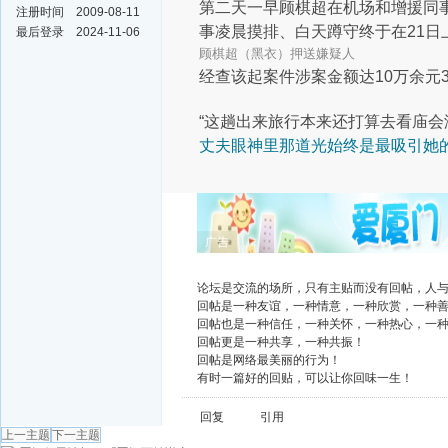
第二天一早
顾棋超在机场和增援同
注册时间
2009-08-11
事凌晨摸排、白天蹲守
终于在21日
最后登录
2024-11-06
顾棋超（黑衣）押送嫌疑人
经查
该起案件涉案金额达10万余元
“这趟出来旅行
本来还打算去看庙会
丈夫眼神里那道光
始终是最吸引她
广告
论坛是交流的场所，只有主贴而没有回帖，人
回帖是一种友谊，一种情意，一种欣赏，一种
回帖也是一种信任，一种关怀，一种热心，一
回帖更是一种共享，一种共振！
回帖是网络最美丽的行为！
有时一篇好的回贴，可以让你回味一生！
回复
引用
上一主题
下一主题