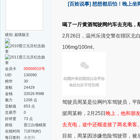
[百姓说事]
想想都后怕！晚上坐网
喝了一斤黄酒驾驶网约车去充电，
级别: 超级版主
2月26日，温州乐清交警在辖区北
106mg/100ml。
会员卡
00000010号
UID
130090
精华
30
发帖
24429
金钱
33526 RMB
魅力
1206 点
驾驶员周某是位网约车驾驶员，平
贡献值
653 点
交易币
0
据周某称，2月25日
晚上，他和朋
好评度
73 点
去充电，途中还顺道接了两名乘客
群组
晋江白领精英
群
在线时间
71878(时)
目前，周某因涉嫌危险驾驶罪，被
每日签到
未签到