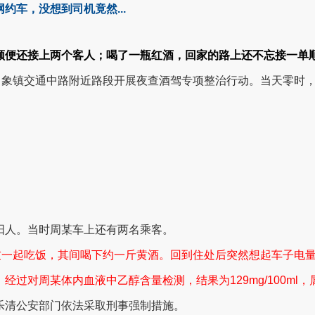
约车，没想到司机竟然...
顺便还接上两个客人；喝了一瓶红酒，回家的路上还不忘接一单
白象镇交通中路附近路段开展夜查酒驾专项整治行动。
当天零时
阳人。当时周某车上还有两名乘客。
友一起吃饭，其间喝下约一斤黄酒。回到住处后突然想起车子电
。
经过对周某体内血液中乙醇含量检测，结果为129mg/100ml
乐清公安部门依法采取刑事强制措施。