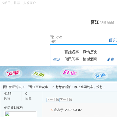
找帖子、推荐、人或商户...
晋江
[切换城市]
晋江小鱼
首页
社区
百姓说事
风情历史
便民问事
情感酒廊
生活
消费
晋江便民论坛
>
『晋江百姓说事』
>
想想都后怕！晚上坐网约车，没想 ..
4155
0
阅读
回复
上一主题
下一主题
便民策划
离线
0
发表于: 2023-03-02