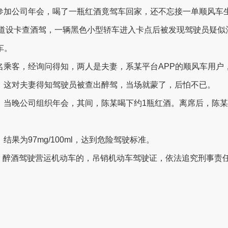
参加公司年会，喝了一瓶红酒竟驾车回家，还不忘接一单顺风车
州大道设卡查酒驾，一辆黑色小型轿车进入卡点后被发现驾驶员疑
车。
名乘客，经询问得知，两人是夫妻，系某平台APP的顺风车用户
。这对夫妻得知驾驶员被查出醉驾，当场就蒙了，后怕不已。
，当晚公司组织年会，其间，陈某喝下约1瓶红酒。离席后，陈
果为97mg/100ml，达到危险驾驶标准。
规定，醉酒驾驶营运机动车的，吊销机动车驾驶证，依法追究刑事责