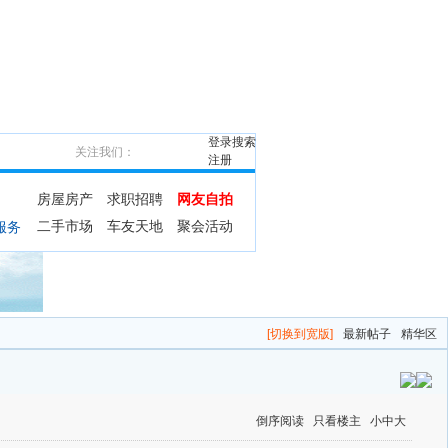
登录
搜索
关注我们：
注册
房屋房产
求职招聘
网友自拍
二手市场
车友天地
聚会活动
服务
[切换到宽版]
最新帖子
精华区
倒序阅读
只看楼主
小
中
大