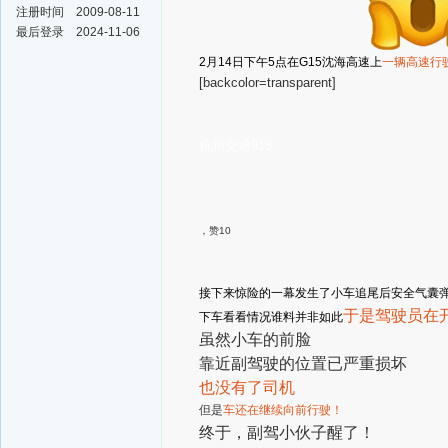
注册时间
2009-08-11
最后登录
2024-11-06
2月14日下午5点
在G15沈海高速上
一辆高速行
[backcolor=transparent]
杭州交通918
，赞10
接下来惊险的一幕发生了
小车追尾后安全气囊
于是驾驶员在
下车看看情况
谁料并非如此
虽然小车的前脸
靠近副驾驶的位置已严重损坏
也没有了司机
但是
车还在继续向前行驶！
终于，副驾小伙子醒了！