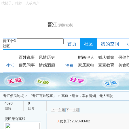
找帖子、推荐、人或商户...
晋江
[切换城市]
晋江小鱼
首页
社区
我的空间
社区
百姓说事
风情历史
时尚伊人
婚庆婚嫁
保健
便民问事
情感酒廊
家居家电
宝宝教育
美食
生活
消费
晋江便民论坛
>
『晋江百姓说事』
>
高速上醒来，车在冒烟、无人驾驶 ..
4090
0
阅读
回复
上一主题
下一主题
便民策划
离线
0
发表于: 2023-03-02