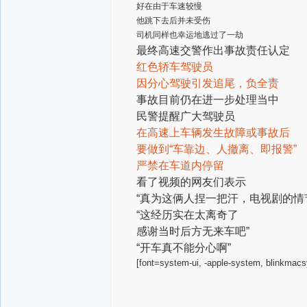
好在由于车速较慢
他跳下去后并未受伤
司机同样也幸运地逃过了一劫
最终高速交警作出事故责任认定
红色轿车驾驶员
因分心驾驶引发追尾，负全责
事故目前仍在进一步处理当中
民警提醒广大驾驶员
在高速上车辆发生故障或事故后
要做到“车靠边、人撤离、即报警”
严禁在车道内停留
看了视频的网友们表示
“真为这俩人捏一把汗，电视剧的情
“这经历实在太离奇了
感谢当时后方无来车吧”
“开车真不能分心啊”
[font=system-ui, -apple-system, blinkmacs