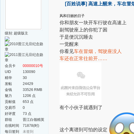
[百姓说事]
高速上醒来，车在冒
风和日丽的日子
你和朋友一块开车行驶在高速上
副驾驶座上的你犯了困
级别: 超级版主
于是便沉沉睡去
一觉醒来
你看见
车在冒烟，驾驶座没人
车还在正常往前开……
会员卡
00000010号
UID
130090
精华
30
发帖
24429
金钱
33526 RMB
魅力
1206 点
贡献值
653 点
有个小伙子就遇到了
交易币
0
好评度
73 点
群组
晋江白领精英
群
在线时间
71878(时)
这个离谱到可怕的设定
每日签到
未签到