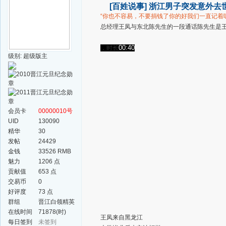
[百姓说事]
浙江男子突发意外去世
“你也不容易，不要捐钱了
你的好我们一直记着呢
总经理王凤
与东北陈先生的一段通话
陈先生是
00:40
，时长
级别: 超级版主
会员卡
00000010号
UID
130090
精华
30
发帖
24429
金钱
33526 RMB
魅力
1206 点
贡献值
653 点
交易币
0
好评度
73 点
群组
晋江白领精英
群
在线时间
71878(时)
王凤来自黑龙江
每日签到
未签到