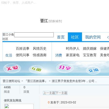
找帖子、推荐、人或商户...
晋江
[切换城市]
晋江小鱼
首页
社区
我的空间
社区
百姓说事
风情历史
时尚伊人
婚庆婚嫁
保健
便民问事
情感酒廊
家居家电
宝宝教育
美食
生活
消费
晋江便民论坛
>
『晋江百姓说事』
>
浙江男子突发意外去世3年，公司 ..
4496
0
阅读
回复
上一主题
下一主题
便民策划
离线
0
发表于: 2023-03-02