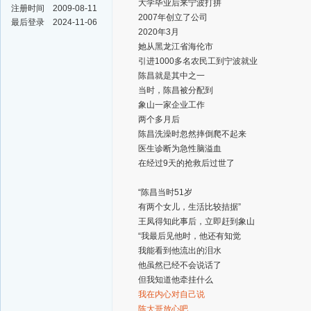
大学毕业后来宁波打拼
注册时间
2009-08-11
2007年创立了公司
最后登录
2024-11-06
2020年3月
她从黑龙江省海伦市
引进1000多名农民工到宁波就业
陈昌就是其中之一
当时，陈昌被分配到
象山一家企业工作
两个多月后
陈昌洗澡时忽然摔倒爬不起来
医生诊断为急性脑溢血
在经过9天的抢救后过世了
“陈昌当时51岁
有两个女儿，生活比较拮据”
王凤得知此事后，立即赶到象山
“我最后见他时，他还有知觉
我能看到他流出的泪水
他虽然已经不会说话了
但我知道他牵挂什么
我在内心对自己说
陈大哥放心吧