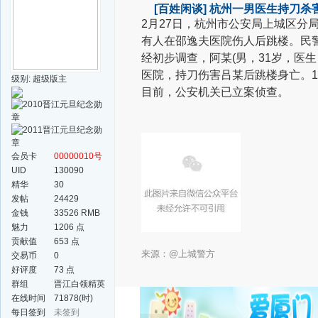
[百姓闲谈]
杭州一男医生持刀杀
2月27日，杭州市公安局上城区分
有人在邵逸夫医院伤人后跳楼。民
经初步调查，阿某(男，31岁，医生 
医院，持刀伤害吕某后跳楼身亡。1
级别: 超级版主
目前，公安机关已立案侦查。
会员卡
00000010号
UID
130090
精华
30
发帖
24429
金钱
33526 RMB
魅力
1206 点
贡献值
653 点
来源：@上城警方
交易币
0
好评度
73 点
群组
晋江白领精英
群
在线时间
71878(时)
每日签到
未签到