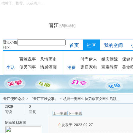
找帖子、推荐、人或商户...
晋江
[切换城市]
晋江小鱼
首页
社区
我的空间
社区
百姓说事
风情历史
时尚伊人
婚庆婚嫁
保健
便民问事
情感酒廊
家居家电
宝宝教育
美食
生活
消费
晋江便民论坛
>
『晋江百姓说事』
>
杭州一男医生持刀杀害女医生后跳 ..
2929
0
阅读
回复
上一主题
下一主题
便民策划
离线
0
发表于: 2023-02-27