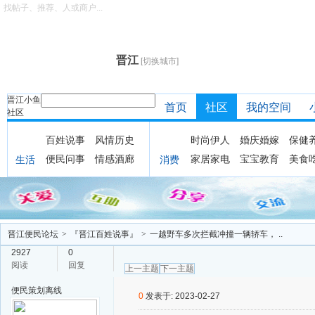
找帖子、推荐、人或商户...
晋江
[切换城市]
晋江小鱼
首页
社区
我的空间
社区
百姓说事
风情历史
时尚伊人
婚庆婚嫁
保健
便民问事
情感酒廊
家居家电
宝宝教育
美食
生活
消费
晋江便民论坛
>
『晋江百姓说事』
>
一越野车多次拦截冲撞一辆轿车， ..
2927
0
阅读
回复
上一主题
下一主题
便民策划
离线
0
发表于: 2023-02-27