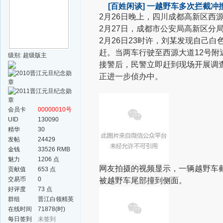
[百姓闲谈]
一越野车多次拦截冲
2月26日晚上，四川成都高新区西
2月27日，成都市公安局高新区分
2月26日23时许，刘某发现自己
赶。当两车行驶至西源大道12号
级别: 超级版主
接警后，民警立即赶到现场开展调
正进一步侦办中。
会员卡
00000010号
UID
130090
精华
30
发帖
24429
金钱
33526 RMB
魅力
1206 点
网友拍摄的视频显示，一辆越野车
贡献值
653 点
交易币
0
被越野车尾部撞到侧面。
好评度
73 点
群组
晋江白领精英
群
在线时间
71878(时)
每日签到
未签到