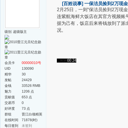
[百姓说事]
一保洁员捡到2万现
2月25日，
一则“保洁员捡到2万现
连紫航海鲜大饭店
在其官方视频账
据为己有，
饭店后来将钱放到了派
况。
级别: 超级版主
00:24
，时长
会员卡
00000010号
UID
130090
精华
30
发帖
24429
金钱
33526 RMB
魅力
1206 点
贡献值
653 点
交易币
0
好评度
73 点
群组
晋江白领精英
群
在线时间
71878(时)
每日签到
未签到