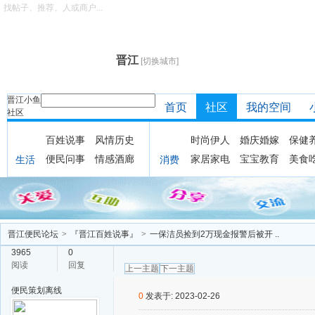
找帖子、推荐、人或商户...
晋江
[切换城市]
晋江小鱼
首页
社区
我的空间
社区
百姓说事
风情历史
时尚伊人
婚庆婚嫁
保健
便民问事
情感酒廊
家居家电
宝宝教育
美食
生活
消费
晋江便民论坛
>
『晋江百姓说事』
>
一保洁员捡到2万现金报警后被开 ..
3965
0
阅读
回复
上一主题
下一主题
便民策划
离线
0
发表于: 2023-02-26