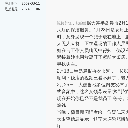
注册时间
2009-08-11
最后登录
2024-11-06
据大连半岛晨报2月
视频剪辑：彭婉馨
大厅的保洁服务。1月28日是农历
时，意外发现一个兜子放在地上，里
人无人应答，正在巡场的工作人员
姐在与工作人员聊天中得知，仍没
紧接着她也因故离开了紫航大饭店
寻找失主。
2月18日半岛晨报再次报道，一位
顺利：饭店的视频已看不到了，老
2月25日，大连当地多位网友发布
式音频中，这名女领导表示“捡到
现在开始你已经不是我员工”等等
笔钱。
当晚，极目新闻记者给一位疑似宋
天眼查信息显示，辽宁大连紫航海鲜
厅。