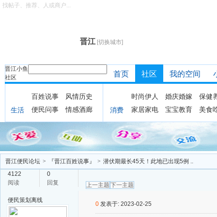
找帖子、推荐、人或商户...
晋江
[切换城市]
晋江小鱼
首页
社区
我的空间
社区
百姓说事
风情历史
时尚伊人
婚庆婚嫁
保健
便民问事
情感酒廊
家居家电
宝宝教育
美食
生活
消费
晋江便民论坛
>
『晋江百姓说事』
>
潜伏期最长45天！此地已出现5例 ..
4122
0
阅读
回复
上一主题
下一主题
便民策划
离线
0
发表于: 2023-02-25