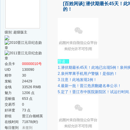
[百姓闲谈]
潜伏期最长45天！此
的！
级别: 超级版主
导读：
会员卡
00000010号
1.潜伏期最长45天！此地已出现5例！泉州
UID
130090
2.泉州苹果手机用户警惕！是假的！
精华
30
3.注意！此地发现1例！
发帖
24429
4.最新一批！晋江危房翻建名单公示！
金钱
33526 RMB
5.定了！晋江市中医院新院区！试运行时间....
魅力
1206 点
贡献值
653 点
交易币
0
好评度
73 点
群组
晋江白领精英
群
在线时间
71878(时)
每日签到
未签到