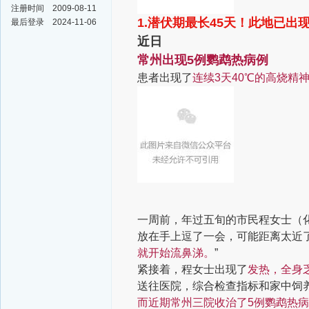
注册时间
2009-08-11
1.潜伏期最长45天！此地已出
最后登录
2024-11-06
近日
常州出现5例鹦鹉热病例
患者出现了
连续3天40℃的高烧
精
一周前，年过五旬的市民程女士（
放在手上逗了一会，可能距离太近
就开始流鼻涕。
”
紧接着，程女士出现了
发热，全身
送往医院，综合检查指标和家中饲
而近期
常州三院收治了5例鹦鹉热