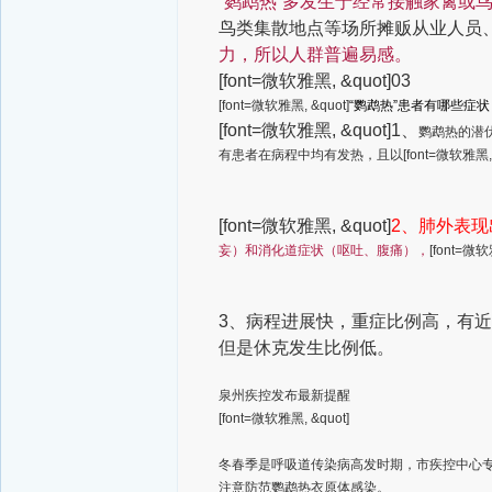
“鹦鹉热”多发生于经常接触家禽或
鸟类集散地点等场所摊贩从业人员
力，所以人群普遍易感。
[font=微软雅黑, &quot]03
[font=微软雅黑, &quot]
“鹦鹉热”患者有哪些症状
[font=微软雅黑, &quot]1、
鹦鹉热的潜伏
有患者在病程中均有发热，且以[font=微软雅黑, &
[font=微软雅黑, &quot]
2、肺外表
妄）和消化道症状（呕吐、腹痛），
[font=微软
3、病程进展快，重症比例高，有近
但是休克发生比例低。
泉州疾控发布最新提醒
[font=微软雅黑, &quot]
冬春季是呼吸道传染病高发时期，市疾控中心
注意防范鹦鹉热衣原体感染。