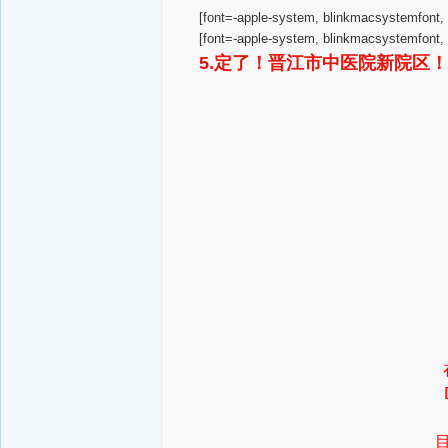
[font=-apple-system, blinkmacsystemfont
[font=-apple-system, blinkmac
5.定了！晋江市中医院新院区！试运