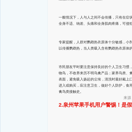
一般情况下，人与人之间不会传播，只有在症
全身不适、纳差、头痛和全身肌肉疼痛，可侵
专家提醒，人群对鹦鹉热衣原体十分敏感，小
以传播鹦鹉热，当人类吸入含有鹦鹉热衣原体
市民朋友平时要注意保持良好的个人卫生习惯
物鸟，不收养来历不明鸟禽产品；家养鸟类、
表面，避免吸入扬起的尘埃，清洗时最好戴上
进入或购买，应注意卫生，做好个人防护，食
禽鸟类接触史。
来源
2.泉州苹果手机用户警惕！是