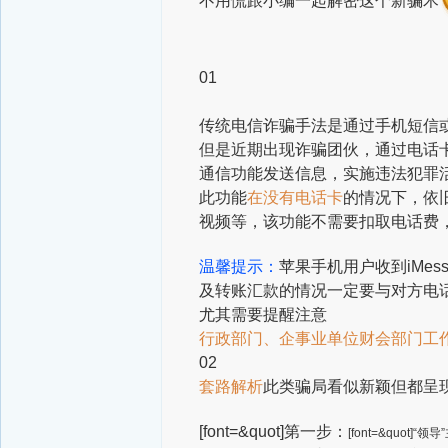
不用慌
跟小编一起解密这个新骗术
01
传统电信诈骗手法
是通过手机短信
但是近期出现诈骗团伙，通过电话
通信功能发送信息，实施违法犯罪
此功能
在没有电话卡
的情况下，依旧
视频等，该功能不需要扣取电话费
温馨提示：
苹果手机用户收到iMe
及转账汇款的情况一定要与对方电
尤其需要提醒注意
行政部门、企事业单位
财会部门工
02
套路解析
此类骗局看似新颖
但都呈
[font=&quot]第一步：
[font=&quot]“领