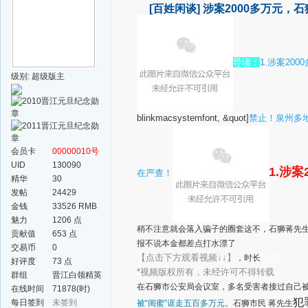
[百姓闲谈]
涉案2000多万元，
导读：
1.涉案20
级别: 超级版主
blinkmacsystemfont, &quot]
禁止！泉州多
会员卡
00000010号
UID
130090
1.涉
在严查！
精华
30
发帖
24429
金钱
33526 RMB
魅力
1206 点
稍不注意就会落入骗子的圈套这不，石狮蒋先生
贡献值
653 点
报不说本金都差点打水漂了
交易币
0
【点击下方观看视频↓↓】
02:35
，时长
好评度
73 点
*视频版权所有，未经许可不得转载
群组
晋江白领精英
在石狮市公安局会议室，多名受害者接过自己被
群
在线时间
71878(时)
犯
每日签到
未签到
被“闺蜜”诓走五百多万元。
石狮市民 蒋先生