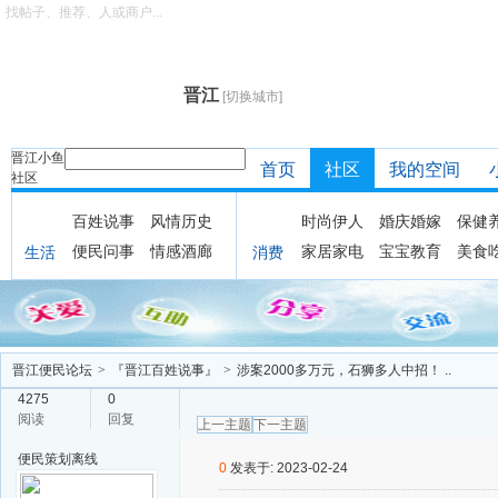
找帖子、推荐、人或商户...
晋江
[切换城市]
晋江小鱼
首页
社区
我的空间
社区
百姓说事
风情历史
时尚伊人
婚庆婚嫁
保健
便民问事
情感酒廊
家居家电
宝宝教育
美食
生活
消费
晋江便民论坛
>
『晋江百姓说事』
>
涉案2000多万元，石狮多人中招！ ..
4275
0
阅读
回复
上一主题
下一主题
便民策划
离线
0
发表于: 2023-02-24