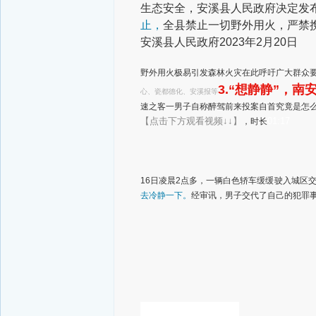
生态安全，安溪县人民政府决定发
止，
全县禁止一切野外用火，严禁
安溪县人民政府
2023年2月20日
野外用火极易引发森林火灾在此呼吁广大群众
3.“想静静”，
心、瓷都德化、安溪报等
速之客一男子自称醉驾前来投案自首究竟是怎
【点击下方观看视频↓↓】
01:17
，时长
16日凌晨2点多，一辆白色轿车缓缓驶入城区
去冷静一下。
经审讯，男子交代了自己的犯罪