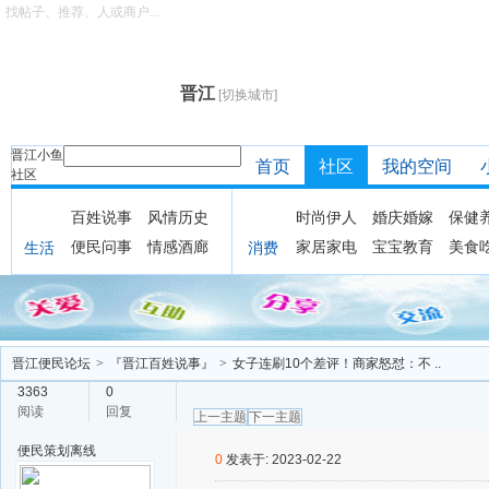
找帖子、推荐、人或商户...
晋江
[切换城市]
晋江小鱼
首页
社区
我的空间
社区
百姓说事
风情历史
时尚伊人
婚庆婚嫁
保健
便民问事
情感酒廊
家居家电
宝宝教育
美食
生活
消费
晋江便民论坛
>
『晋江百姓说事』
>
女子连刷10个差评！商家怒怼：不 ..
3363
0
阅读
回复
上一主题
下一主题
便民策划
离线
0
发表于: 2023-02-22