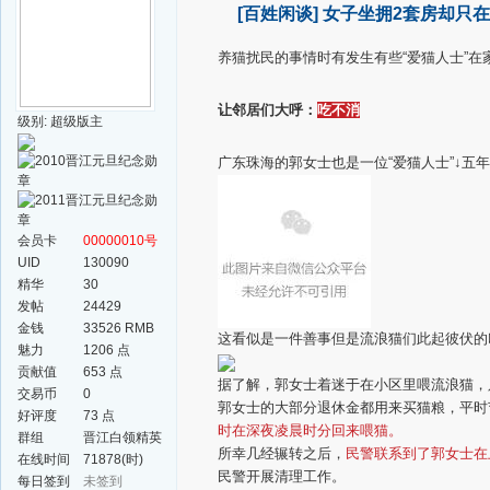
[百姓闲谈]
女子坐拥2套房却只
养猫扰民的事情时有发生
有些“爱猫人士”
在
让邻居们大呼：
吃不消
级别: 超级版主
广东珠海的郭女士
也是一位“爱猫人士”
↓
五年
会员卡
00000010号
UID
130090
精华
30
发帖
24429
金钱
33526 RMB
这看似是一件善事
但是流浪猫们
此起彼伏的
魅力
1206 点
贡献值
653 点
据了解，郭女士着迷于在小区里喂流浪猫，
交易币
0
郭女士的大部分退休金都用来买猫粮，平时
好评度
73 点
时在深夜凌晨时分回来喂猫。
群组
晋江白领精英
所幸几经辗转之后，
民警联系到了郭女士在
群
在线时间
71878(时)
民警开展清理工作。
每日签到
未签到