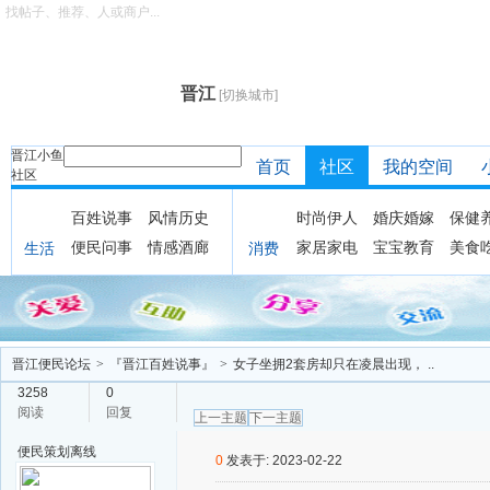
找帖子、推荐、人或商户...
晋江
[切换城市]
晋江小鱼
首页
社区
我的空间
社区
百姓说事
风情历史
时尚伊人
婚庆婚嫁
保健
便民问事
情感酒廊
家居家电
宝宝教育
美食
生活
消费
晋江便民论坛
>
『晋江百姓说事』
>
女子坐拥2套房却只在凌晨出现， ..
3258
0
阅读
回复
上一主题
下一主题
便民策划
离线
0
发表于: 2023-02-22