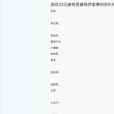
原价23元麻辣烫麻辣拌套餐特价9.
荤菜：
鱼豆腐；
霞迷饺；
撒尿牛丸；
火腿肠；
鹌鹑蛋；
素菜：
娃娃菜；
油麦菜；
豆芽；
土豆片；