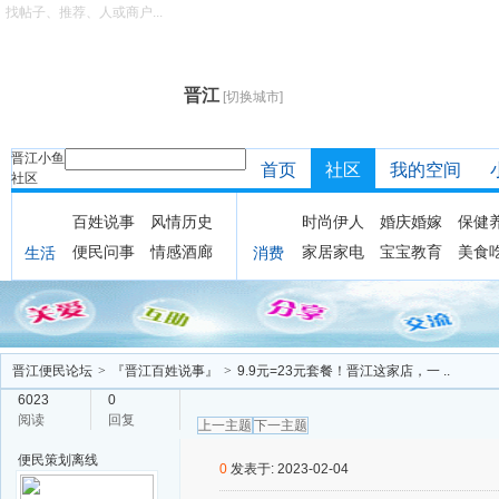
找帖子、推荐、人或商户...
晋江
[切换城市]
晋江小鱼
首页
社区
我的空间
社区
百姓说事
风情历史
时尚伊人
婚庆婚嫁
保健
便民问事
情感酒廊
家居家电
宝宝教育
美食
生活
消费
晋江便民论坛
>
『晋江百姓说事』
>
9.9元=23元套餐！晋江这家店，一 ..
6023
0
阅读
回复
上一主题
下一主题
便民策划
离线
0
发表于: 2023-02-04