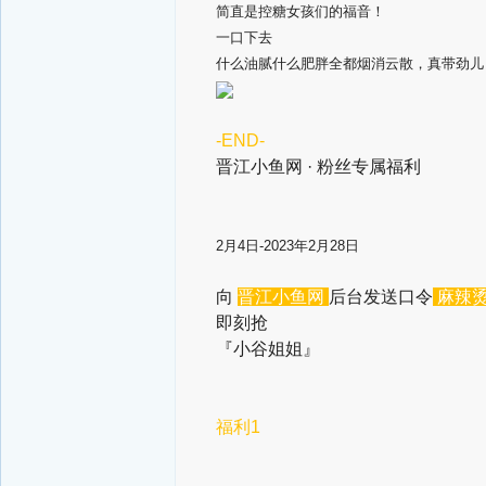
简直是控糖女孩们的福音！
一口下去
什么油腻什么肥胖全都烟消云散，真带劲儿
-END-
晋江小鱼网 · 粉丝专属福利
2月4日-2023年2月28日
向
晋江小鱼网
后台发送口令
麻辣
即刻抢
『小谷姐姐
』
福利1