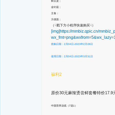
鲜豆皮；
金针菇；
主食：
方便面；
（☟戳下方小程序快速购买☟）
[img]https://mmbiz.qpic.cn/m
wx_fmt=png&wxfrom=5&wx_lazy=1
抢购日期：2月04日-2023年2月28日
使用日期：
2月04日
-2023年3月31日
福利2
原价30元麻辣烫尝鲜套餐特价17.9
中国营养汤底（7选1）