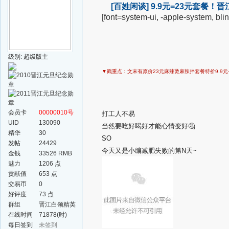
[百姓闲谈]
9.9元=23元套餐！
[font=system-ui, -apple-system, bl
级别: 超级版主
▼戳
重点：文末有原价23元麻辣烫麻辣拌套餐特价9.9元
会员卡
00000010号
打工人不易
UID
130090
当然要吃好喝好才能心情变好🤔
精华
30
SO
发帖
24429
今天又是小编减肥失败的第N天~
金钱
33526 RMB
魅力
1206 点
贡献值
653 点
交易币
0
好评度
73 点
群组
晋江白领精英
群
在线时间
71878(时)
每日签到
未签到