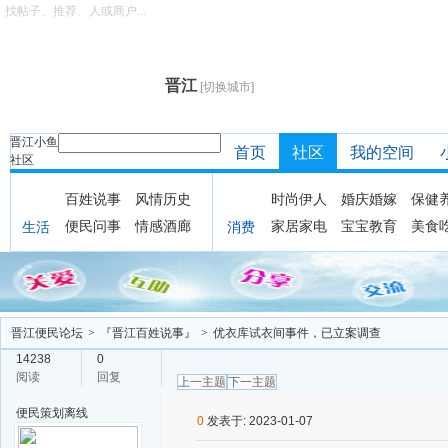
找帖子、推荐、人或商户...
晋江
[切换城市]
晋江小鱼
首页
社区
我的空间
社区
百姓说事
风情历史
时尚伊人
婚庆婚嫁
保健
便民问事
情感酒廊
家居家电
宝宝教育
美食
生活
消费
晋江便民论坛
>
『晋江百姓说事』
>
优衣库试衣间事件，已立案调查
14238
0
阅读
回复
上一主题
下一主题
便民策划
离线
0
发表于: 2023-01-07