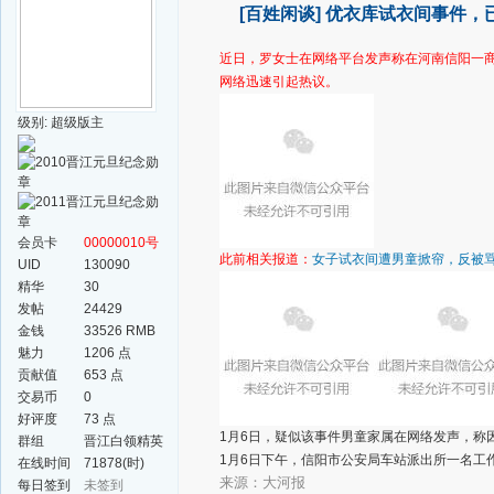
[百姓闲谈]
优衣库试衣间事件，
近日，
罗女士在网络平台发声称在河南信阳一
网络迅速引起热议。
级别: 超级版主
会员卡
00000010号
此前相关报道：
女子试衣间遭男童掀帘，反被骂
UID
130090
精华
30
发帖
24429
金钱
33526 RMB
魅力
1206 点
贡献值
653 点
交易币
0
好评度
73 点
1月6日，疑似该事件男童家属在网络发声，称
群组
晋江白领精英
1月6日下午，信阳市公安局车站派出所一名工
群
在线时间
71878(时)
来源：大河报
每日签到
未签到