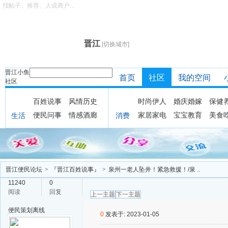
找帖子、推荐、人或商户...
晋江
[切换城市]
晋江小鱼
首页
社区
我的空间
社区
百姓说事
风情历史
时尚伊人
婚庆婚嫁
保健
便民问事
情感酒廊
家居家电
宝宝教育
美食
生活
消费
晋江便民论坛
>
『晋江百姓说事』
>
泉州一老人坠井！紧急救援！/泉 ..
11240
0
阅读
回复
上一主题
下一主题
便民策划
离线
0
发表于: 2023-01-05