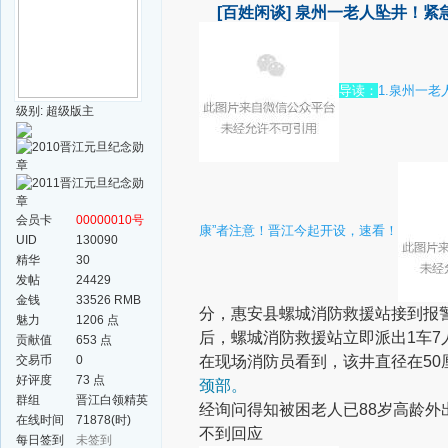
[百姓闲谈]
泉州一老人坠井！紧急
导读：
1.泉州一
级别: 超级版主
会员卡
00000010号
康”者注意！晋江今起开设，速看！
UID
130090
精华
30
发帖
24429
金钱
33526 RMB
分，惠安县螺城消防救援站接到报
魅力
1206 点
后，螺城消防救援站立即派出1车7
贡献值
653 点
交易币
0
在现场消防员看到，该井直径在50
好评度
73 点
颈部。
群组
晋江白领精英
经询问得知
被困老人已88岁高龄
外
群
在线时间
71878(时)
不到回应
每日签到
未签到