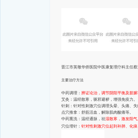
晋江市英墩华侨医院中医康复理疗科
主任蔡
主要治疗方法
中药调理：
辨证论治，调节阴阳平衡及脏腑
艾灸：温经散寒，驱邪避秽，增强免疫力。
针刺：针对性刺激穴位调理头晕、头痛、失
点穴推拿：舒筋活血，解除肌肉酸痛等。
中药熏洗：温经通脉，祛
湿散寒，激发阳气
穴位埋针：
针对性刺激穴位起到补肺、化痰