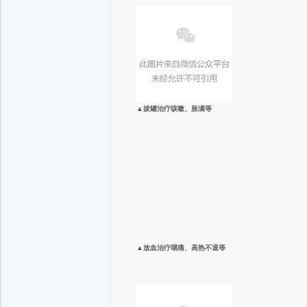
▲拔罐治疗咳嗽、胀满等
▲放血治疗咽痛、高热不退等