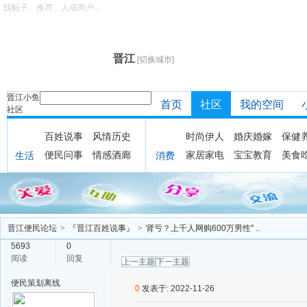
找帖子、推荐、人或商户...
晋江
[切换城市]
晋江小鱼
首页
社区
我的空间
社区
百姓说事
风情历史
时尚伊人
婚庆婚嫁
保健
便民问事
情感酒廊
家居家电
宝宝教育
美食
生活
消费
晋江便民论坛
>
『晋江百姓说事』
>
肾亏？上千人网购600万男性" ..
5693
0
阅读
回复
上一主题
下一主题
便民策划
离线
0
发表于: 2022-11-26