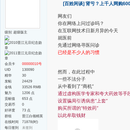
[百姓闲谈]
肾亏？上千人网购60
网友们
你在网络上问过诊吗？
在互联网技术日新月异的今天
级别: 超级版主
就医前
先通过网络寻医问诊
已经是不少人的习惯
会员卡
00000010号
UID
130090
然而，在此过程中
精华
30
一些不法分子
发帖
24429
从中看到了“商机”
金钱
33526 RMB
通过虚构医学专家和夸大药效等手
魅力
1206 点
贡献值
653 点
设置骗局引诱病患“上套”
交易币
0
购买所谓的“特效药”
好评度
73 点
以此牟取钱财
群组
晋江白领精英
群
在线时间
71878(时)
每日签到
未签到