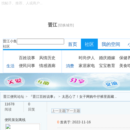
找帖子、推荐、人或商户...
晋江
[切换城市]
晋江小鱼
首页
社区
我的空间
社区
百姓说事
风情历史
时尚伊人
婚庆婚嫁
保健
便民问事
情感酒廊
家居家电
宝宝教育
美食
生活
消费
晋江便民论坛
>
『晋江百姓说事』
>
太恶心了！女子网购牛仔裤里面藏 ..
11678
0
阅读
回复
上一主题
下一主题
便民策划
离线
0
发表于: 2022-11-16