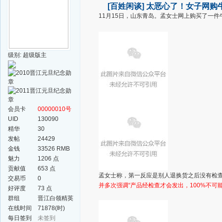
[百姓闲谈]
太恶心了！女子网购牛
11月15日，山东青岛。孟女士网上购买了一
级别: 超级版主
会员卡
00000010号
UID
130090
精华
30
发帖
24429
金钱
33526 RMB
魅力
1206 点
贡献值
653 点
孟女士称，第一反应是别人退换货之后没有检
交易币
0
并多次强调“产品经检查才会发出，100%不可
好评度
73 点
群组
晋江白领精英
群
在线时间
71878(时)
每日签到
未签到