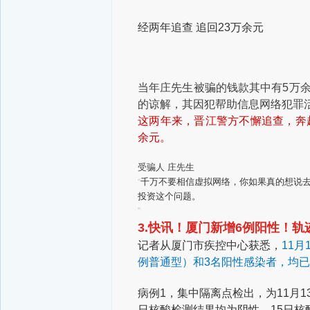
经两年追查 追回23万余元
当年庄先生被骗的钱款其中有5万
的谅解，其因犯帮助信息网络犯罪活
这两年来，晋江警方不懈追查，奔
余元。
受骗人 庄先生
千万不要相信虚拟网络，你如果真的想说
“
投资这个问题。
”
3.快讯！厦门新增6例阳性！轨
记者从厦门市疾控中心获悉，
11月
例普通型）和3名阳性感染者，均
病例1，集中隔离点检出，为11月1
日核酸检测结果均为阴性，15日核