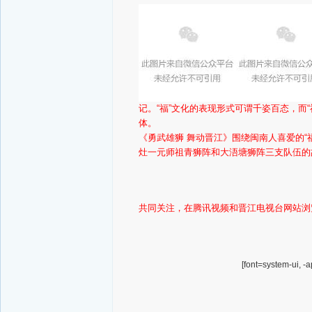
记。“福”文化的表现形式可谓千姿百态，而
体。
《勇武雄狮 舞动晋江》围绕闽南人喜爱的“
灶一元师祖青狮阵和大浯塘狮阵三支队伍的
共同关注，在腾讯视频和晋江电视台网站浏
[font=system-ui, -