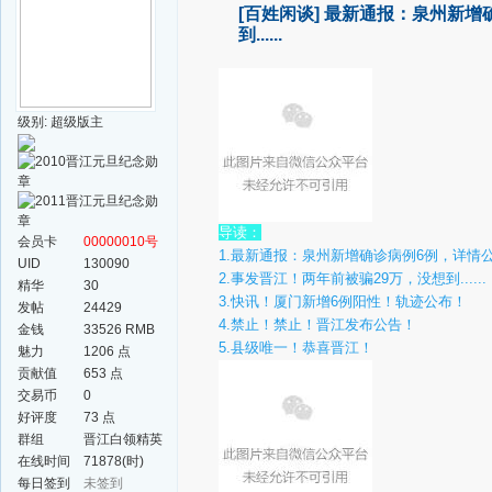
[百姓闲谈]
最新通报：泉州新增确
到......
级别: 超级版主
导读：
会员卡
00000010号
1.最新通报：泉州新增确诊病例6例，详情
UID
130090
2.事发晋江！两年前被骗29万，没想到......
精华
30
3.快讯！厦门新增6例阳性！轨迹公布！
发帖
24429
4.禁止！禁止！晋江发布公告！
金钱
33526 RMB
5.县级唯一！恭喜晋江！
魅力
1206 点
贡献值
653 点
交易币
0
好评度
73 点
群组
晋江白领精英
群
在线时间
71878(时)
每日签到
未签到