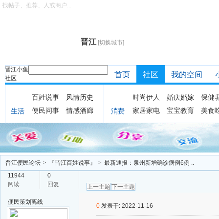
找帖子、推荐、人或商户...
晋江
[切换城市]
晋江小鱼
首页
社区
我的空间
社区
百姓说事
风情历史
时尚伊人
婚庆婚嫁
保健
便民问事
情感酒廊
家居家电
宝宝教育
美食
生活
消费
晋江便民论坛
>
『晋江百姓说事』
>
最新通报：泉州新增确诊病例6例 ..
11944
0
阅读
回复
上一主题
下一主题
便民策划
离线
0
发表于: 2022-11-16