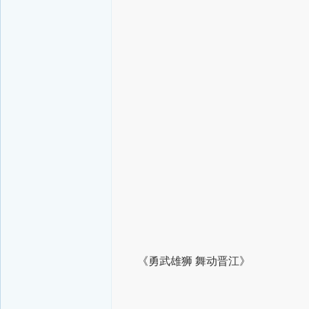
《勇武雄狮 舞动晋江》