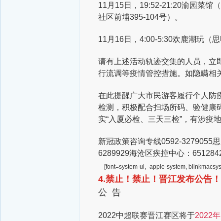
11月15日，19:52-21:20渝园菜
社区前埔395-104号）。
11月16日，4:00-5:30欢鹿潮玩
请有上述活动轨迹交集的人员，立
行流调等疫情管控措施。如隐瞒相
在此提醒广大市民游客履行个人防
检测，积极配合扫场所码、验健康
实“入厦必检、三天三检”，有涉疫
新冠政策咨询专线0592-3279055
思
6289929
海沧区疾控中心：651284
[font=system-ui, -apple-system, blinkmacsys
4.禁止！禁止！晋江发布公告！
公 告
2022中超联赛晋江赛区
将于
2022