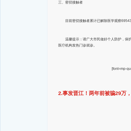
三、密切接触者
目前密切接触者累计已解除医学观察69543
温馨提示：请广大市民做好个人防护，保护好
医疗机构发热门诊就诊。
[font=mp-quo
2.事发晋江！两年前被骗29万，没想