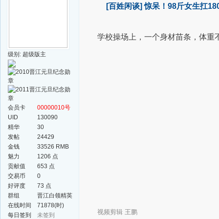
[百姓闲谈]
惊呆！98斤女生扛1
学校操场上，
一个身材苗条，
体重
级别: 超级版主
会员卡
00000010号
UID
130090
精华
30
发帖
24429
金钱
33526 RMB
魅力
1206 点
贡献值
653 点
交易币
0
好评度
73 点
群组
晋江白领精英
群
在线时间
71878(时)
视频剪辑 王鹏
每日签到
未签到