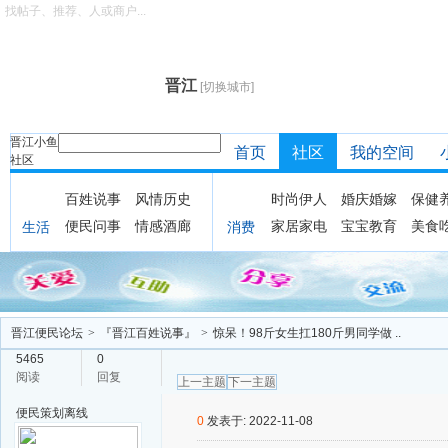
找帖子、推荐、人或商户...
晋江
[切换城市]
晋江小鱼
首页
社区
我的空间
社区
百姓说事
风情历史
时尚伊人
婚庆婚嫁
保健
便民问事
情感酒廊
家居家电
宝宝教育
美食
生活
消费
晋江便民论坛
>
『晋江百姓说事』
>
惊呆！98斤女生扛180斤男同学做 ..
5465
0
阅读
回复
上一主题
下一主题
便民策划
离线
0
发表于: 2022-11-08