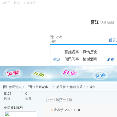
找帖子、推荐、人或商户...
晋江
[切换城市]
晋江小鱼
首页
社区
百姓说事
风情历史
便民问事
情感酒廊
生活
消费
晋江便民论坛
>
『晋江百姓说事』
>
浙j民警：“你娃走丢了！”家长 ..
5177
0
阅读
回复
上一主题
下一主题
便民策划
离线
0
发表于: 2022-11-01