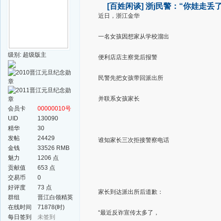
[百姓闲谈]
浙j民警：“你娃走丢
近日，浙江金华
一名女孩因想家从学校溜出
级别: 超级版主
便利店店主察觉后报警
民警先把女孩带回派出所
并联系女孩家长
会员卡
00000010号
UID
130090
精华
30
发帖
24429
谁知家长三次拒接警察电话
金钱
33526 RMB
魅力
1206 点
贡献值
653 点
交易币
0
好评度
73 点
家长到达派出所后道歉：
群组
晋江白领精英
群
在线时间
71878(时)
“最近反诈宣传太多了，
每日签到
未签到