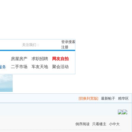
登录
搜索
关注我们：
注册
房屋房产
求职招聘
网友自拍
二手市场
车友天地
聚会活动
服务
[切换到宽版]
最新帖子
精华区
倒序阅读
只看楼主
小
中
大