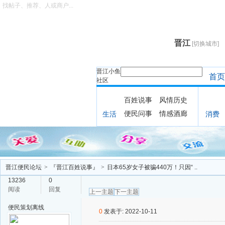
找帖子、推荐、人或商户...
晋江
[切换城市]
晋江小鱼
首页
社区
百姓说事
风情历史
便民问事
情感酒廊
生活
消费
晋江便民论坛
>
『晋江百姓说事』
>
日本65岁女子被骗440万！只因“ ..
13236
0
阅读
回复
上一主题
下一主题
便民策划
离线
0
发表于: 2022-10-11