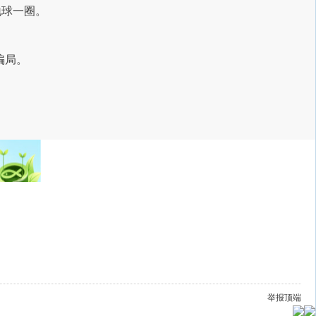
地球一圈。
骗局
。
举报
顶端