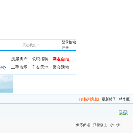
登录
搜索
关注我们：
注册
房屋房产
求职招聘
网友自拍
二手市场
车友天地
聚会活动
服务
[切换到宽版]
最新帖子
精华区
倒序阅读
只看楼主
小
中
大