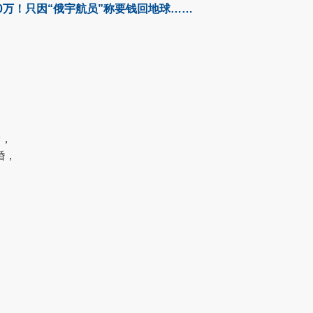
40万！只因“俄宇航员”称要钱回地球……
爱，
婚，