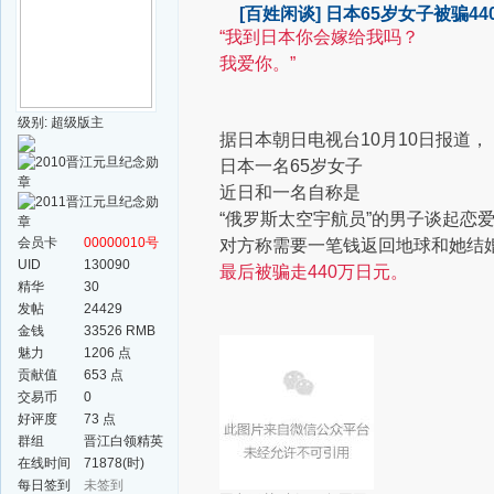
[百姓闲谈]
日本65岁女子被骗4
“我到日本你会嫁给我吗？
我爱你。”
级别: 超级版主
据日本朝日电视台10月10日报道，
日本一名65岁女子
近日和一名自称是
“俄罗斯太空宇航员”的男子谈起恋
会员卡
00000010号
对方称需要一笔钱返回地球和她结
UID
130090
最后被骗走440万日元。
精华
30
发帖
24429
金钱
33526 RMB
魅力
1206 点
贡献值
653 点
交易币
0
好评度
73 点
群组
晋江白领精英
群
在线时间
71878(时)
每日签到
未签到