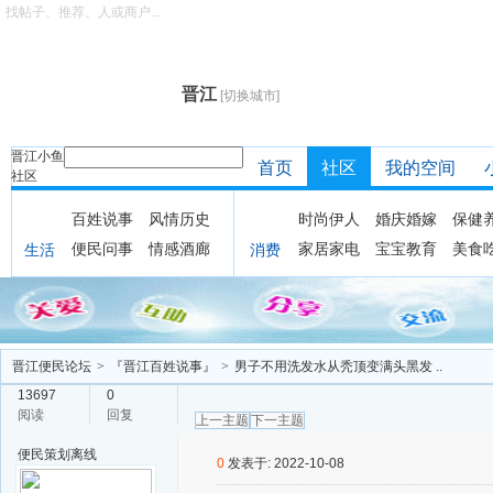
找帖子、推荐、人或商户...
晋江
[切换城市]
晋江小鱼
首页
社区
我的空间
社区
百姓说事
风情历史
时尚伊人
婚庆婚嫁
保健
便民问事
情感酒廊
家居家电
宝宝教育
美食
生活
消费
晋江便民论坛
>
『晋江百姓说事』
>
男子不用洗发水从秃顶变满头黑发 ..
13697
0
阅读
回复
上一主题
下一主题
便民策划
离线
0
发表于: 2022-10-08