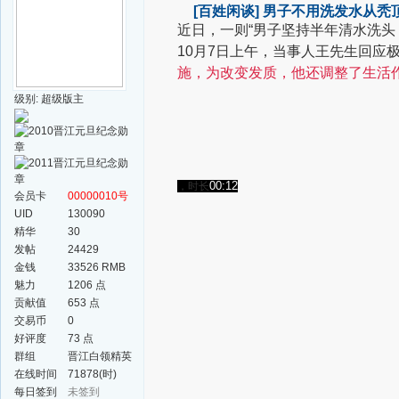
[百姓闲谈]
男子不用洗发水从秃
近日，一则“男子坚持半年清水洗头
10月7日上午，当事人王先生回应
施，为改变发质，他还调整了生活
级别: 超级版主
00:12
，时长
会员卡
00000010号
UID
130090
精华
30
发帖
24429
金钱
33526 RMB
魅力
1206 点
贡献值
653 点
交易币
0
好评度
73 点
群组
晋江白领精英
群
在线时间
71878(时)
每日签到
未签到