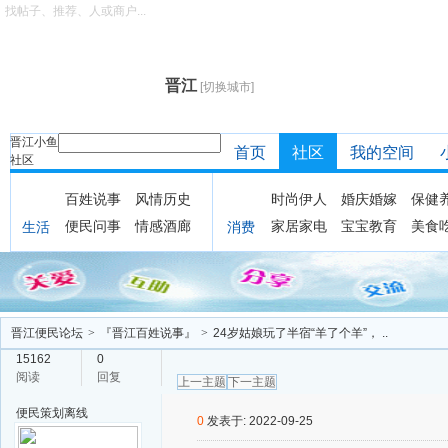
找帖子、推荐、人或商户...
晋江
[切换城市]
晋江小鱼
首页
社区
我的空间
社区
百姓说事
风情历史
时尚伊人
婚庆婚嫁
保健
便民问事
情感酒廊
家居家电
宝宝教育
美食
生活
消费
晋江便民论坛
>
『晋江百姓说事』
>
24岁姑娘玩了半宿“羊了个羊”， ..
15162
0
阅读
回复
上一主题
下一主题
便民策划
离线
0
发表于: 2022-09-25