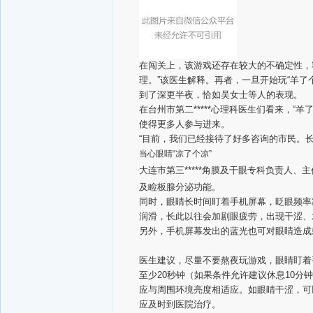
在闯关上，该游戏还存在较大的不确定性，
理。”该医生解释。
再者，一旦开始玩“羊了
到了深更半夜，恰如吴女士等人的表现。
在台州市第二*****心理科医生们看来，
使得更多人参与进来。
“目前，我们已经接待了好多咨询的市民。长
当心眼睛“凉了个凉”
大连市第三*****角膜及干眼专科负责人
及睑板腺分泌功能。
同时，眼睛长时间盯着手机屏幕，眨眼频率
润滑，长此以往会加剧眼疲劳，出现干涩、
另外，手机屏幕发出的蓝光也可对眼睛造
医生建议，尽量不要熬夜玩游戏，眼睛盯着
至少20秒钟（如果条件允许建议休息10分
应与周围环境亮度相适应。如眼睛干涩，可
应及时到医院治疗。