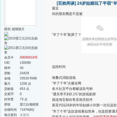
[百姓闲谈]
24岁姑娘玩了半宿“
最近
你的朋友圈是不是被
级别: 超级版主
“羊了个羊”刷屏了？
会员卡
00000010号
UID
130090
这段时间
精华
30
发帖
24429
堆叠式消除游戏
金钱
33526 RMB
“羊了个羊”火爆全网
魅力
1206 点
各大社交平台都被这款号称
贡献值
653 点
交易币
0
“通关率不到0.1%”的游戏刷屏
好评度
73 点
就连淘宝都在售卖相关软件
群组
晋江白领精英
甚至代玩
24岁的年轻姑娘
小刘第一次玩这款
群
在线时间
71878(时)
“羊了个羊”这款游戏看似简单，但是想要通
每日签到
未签到
现有不少人在玩这款游戏。
小刘忍不住开始