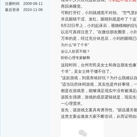
注册时间
2009-08-11
再回来睡觉。
最后登录
2024-11-06
可刚打开灯，小刘就感觉不对劲。 “空气
并且眼睛干涩、发红。眼睛到底是咋了？这
9月22日早上，小刘起床后，视物模糊的症
以后可真得注意了。”在微信朋友圈里，小
万幸的是，经过充分休息后，小刘的眼睛已
为什么“羊了个羊”
会让人欲罢不能？
听听心理专家解释
这段时间，台州市民吴女士和身边朋友也像
个羊”，吴女士终于绷不住了。
“这款游戏，到底有啥好玩？为什么我难以自
“适当玩些休闲游戏，其实也是件好事情，一
都是在游戏里，能够满足现实中没有被满足
该医生强调，游戏的底层逻辑就是，现实生
一心理需求。
首先，该游戏文案具有诱导性。“据说通关都
这类文案会激发大家不断尝试，从而证明自己