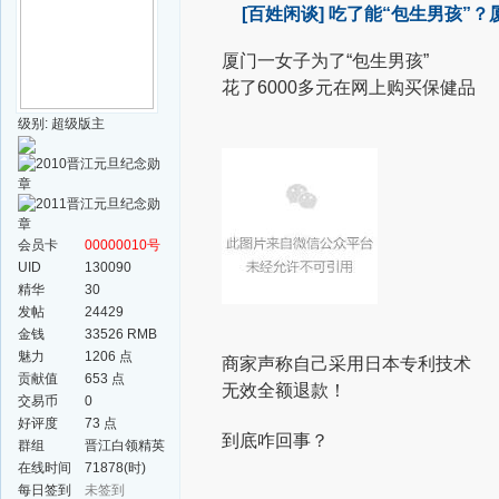
[百姓闲谈]
吃了能“包生男孩”？
厦门一女子为了“包生男孩”
花了6000多元在网上购买保健品
级别: 超级版主
会员卡
00000010号
UID
130090
精华
30
发帖
24429
金钱
33526 RMB
魅力
1206 点
商家声称自己采用日本专利技术
贡献值
653 点
无效全额退款！
交易币
0
好评度
73 点
到底咋回事？
群组
晋江白领精英
群
在线时间
71878(时)
每日签到
未签到