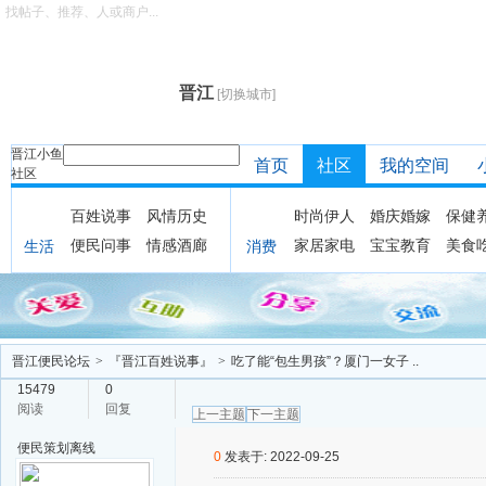
找帖子、推荐、人或商户...
晋江
[切换城市]
晋江小鱼
首页
社区
我的空间
社区
百姓说事
风情历史
时尚伊人
婚庆婚嫁
保健
便民问事
情感酒廊
家居家电
宝宝教育
美食
生活
消费
晋江便民论坛
>
『晋江百姓说事』
>
吃了能“包生男孩”？厦门一女子 ..
15479
0
阅读
回复
上一主题
下一主题
便民策划
离线
0
发表于: 2022-09-25