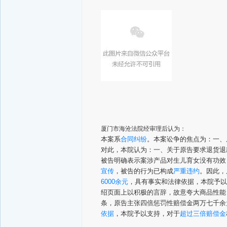
厦门市海沧法院经审理后认为：
本案系
合同纠纷
。
本案讼争的焦点为：
一、
对此，本院认为：
一、关于原告要求退货退
被告明确表示案涉产品对生儿育女没有功效
宣传
，被告的行为已构成
严重违约
。因此，
6000余元
，具有事实和法律依据，本院予以
绍页面上以积极的言辞，故意夸大商品性能，
条，原告主张四倍惩罚性赔偿金两万七千余
依
据
，本院予以支持，对于
超过三倍赔偿金