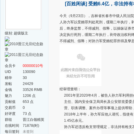
[百姓闲谈]
受贿6.4亿，非法持
今天（9月23日），
吉林省长春市中级人民法院
人孙力军以受贿罪判处死刑，缓期二年执行，
后，终身监禁，不得减刑、假释，以操纵证券
级别: 超级版主
决定执行死刑，缓期二年执行，剥夺政治权利
不得减刑、假释；对孙力军受贿犯罪所得及孳
会员卡
00000010号
UID
130090
精华
30
发帖
24429
经审理查明：
金钱
33526 RMB
2001年至2020年4月，被告人孙力军
魅力
1206 点
贡献值
653 点
主任、国内安全保卫局局长及公安部党委委
交易币
0
营、职务调整、案件办理等事项上提供帮助，
好评度
73 点
2018年上半年，孙力军应他人请托，指使
群组
晋江白领精英
1.45亿余元。
群
在线时间
71878(时)
孙力军还违反枪支管理规定，非法持有枪支
每日签到
未签到