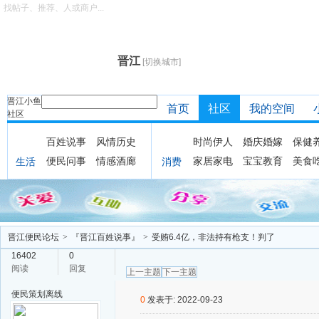
找帖子、推荐、人或商户...
晋江
[切换城市]
晋江小鱼
首页
社区
我的空间
社区
百姓说事
风情历史
时尚伊人
婚庆婚嫁
保健
便民问事
情感酒廊
家居家电
宝宝教育
美食
生活
消费
晋江便民论坛
>
『晋江百姓说事』
>
受贿6.4亿，非法持有枪支！判了
16402
0
阅读
回复
上一主题
下一主题
便民策划
离线
0
发表于: 2022-09-23