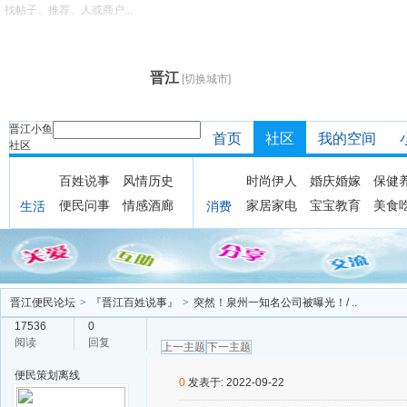
找帖子、推荐、人或商户...
晋江
[切换城市]
晋江小鱼
首页
社区
我的空间
社区
百姓说事
风情历史
时尚伊人
婚庆婚嫁
保健
便民问事
情感酒廊
家居家电
宝宝教育
美食
生活
消费
晋江便民论坛
>
『晋江百姓说事』
>
突然！泉州一知名公司被曝光！/ ..
17536
0
阅读
回复
上一主题
下一主题
便民策划
离线
0
发表于: 2022-09-22