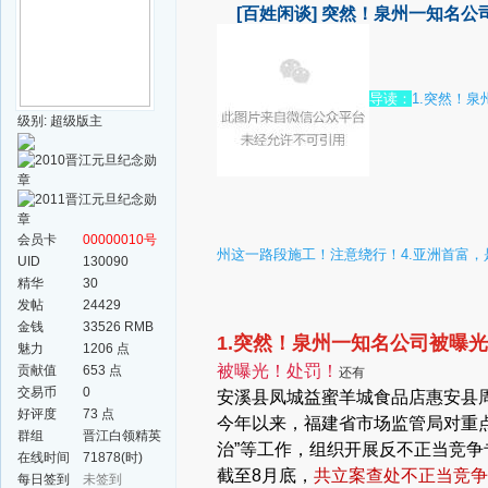
[百姓闲谈]
突然！泉州一知名公司被
导读：
1.突然！
级别: 超级版主
会员卡
00000010号
州这一路段施工！注意绕行！
4.亚洲首富，
UID
130090
精华
30
发帖
24429
金钱
33526 RMB
1.突然！泉州一知名公司被曝
魅力
1206 点
被曝光！处罚！
贡献值
653 点
还有
交易币
0
安溪县凤城益蜜羊城食品店
惠安县
好评度
73 点
今年以来，福建省市场监管局对重
群组
晋江白领精英
治”等工作，组织开展反不正当竞
群
在线时间
71878(时)
截至8月底，
共立案查处不正当竞争案
每日签到
未签到