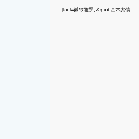
[font=微软雅黑, &quot]基本案情