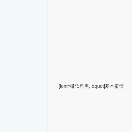
[font=微软雅黑, &quot]基本案情