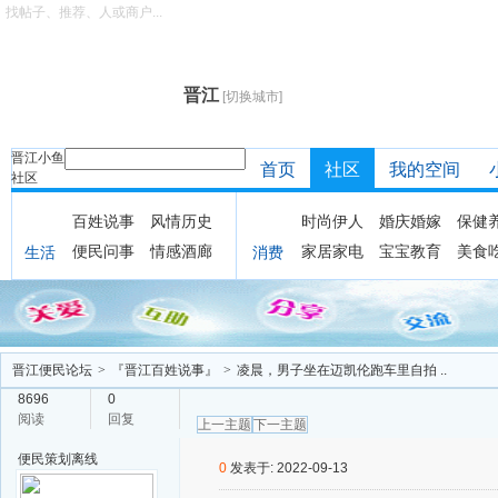
找帖子、推荐、人或商户...
晋江
[切换城市]
晋江小鱼
首页
社区
我的空间
社区
百姓说事
风情历史
时尚伊人
婚庆婚嫁
保健
便民问事
情感酒廊
家居家电
宝宝教育
美食
生活
消费
晋江便民论坛
>
『晋江百姓说事』
>
凌晨，男子坐在迈凯伦跑车里自拍 ..
8696
0
阅读
回复
上一主题
下一主题
便民策划
离线
0
发表于: 2022-09-13