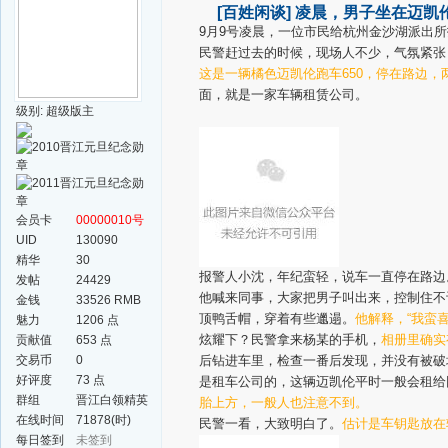
[百姓闲谈]
凌晨，男子坐在迈凯伦
9月9号凌晨，一位市民给杭州金沙湖派出
民警赶过去的时候，现场人不少，气氛紧张，
这是一辆橘色迈凯伦跑车650，停在路边，
面，就是一家车辆租赁公司。
级别: 超级版主
会员卡
00000010号
UID
130090
精华
30
报警人小沈，年纪蛮轻，说车一直停在路边
发帖
24429
他喊来同事，大家把男子叫出来，控制住不
金钱
33526 RMB
顶鸭舌帽，穿着有些邋遢。
他解释，“我蛮
魅力
1206 点
炫耀下？民警拿来杨某的手机，
相册里确实
贡献值
653 点
交易币
0
后钻进车里，检查一番后发现，并没有被破
好评度
73 点
是租车公司的，这辆迈凯伦平时一般会租给
群组
晋江白领精英
胎上方，一般人也注意不到。
群
在线时间
71878(时)
民警一看，大致明白了。
估计是车钥匙放在
每日签到
未签到