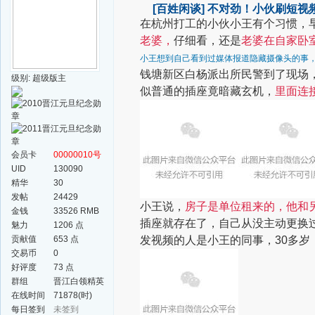
[百姓闲谈]
不对劲！小伙刷短视频，
在杭州打工的小伙小王有个习惯，早
老婆，
仔细看，还是
老婆在自家卧
小王想到自己看到过媒体报道隐藏摄像头的事
钱塘新区白杨派出所民警到了现场
级别: 超级版主
似普通的插座竟暗藏玄机，
里面连接
会员卡
00000010号
UID
130090
精华
30
发帖
24429
小王说，
房子是单位租来的，他和
金钱
33526 RMB
插座就存在了，自己从没主动更换
魅力
1206 点
贡献值
653 点
发视频的人是小王的同事，30多
交易币
0
好评度
73 点
群组
晋江白领精英
群
在线时间
71878(时)
每日签到
未签到