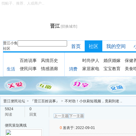
找帖子、推荐、人或商户...
晋江
[切换城市]
晋江小鱼
首页
社区
我的空间
社区
百姓说事
风情历史
时尚伊人
婚庆婚嫁
保健
便民问事
情感酒廊
家居家电
宝宝教育
美食
生活
消费
晋江便民论坛
>
『晋江百姓说事』
>
不对劲！小伙刷短视频，竟刷到老 ..
5924
0
阅读
回复
上一主题
下一主题
便民策划
离线
0
发表于: 2022-09-01