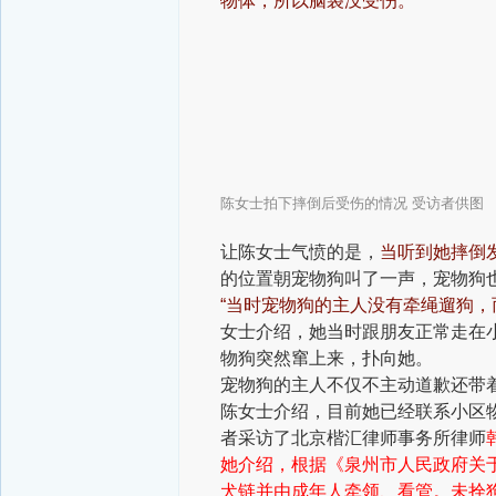
物体，所以脑袋没受伤。
陈女士拍下摔倒后受伤的情况
受访者供
图
让陈女士气愤的是，
当听到她摔倒
的位置朝宠物狗叫了一声，宠物狗
“当时宠物狗的主人没有牵绳遛狗，
女士介绍，她当时跟朋友正常走在
物狗突然窜上来，扑向她。
宠物狗的主人不仅不主动道歉
还带
陈女士介绍，目前她已经联系小区
者采访了北京楷汇律师事务所律师
她介绍，根据
《泉州市人民政府关
犬链并由成年人牵领、看管。未拴