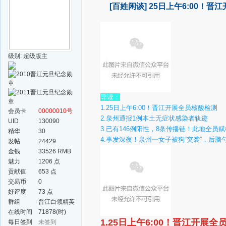
[百姓闲谈]
25日上午6:00！
级别: 超级版主
导读：
1.25日上午6:00！晋江开展全员核酸检测
会员卡
00000010号
2.泉州通报1例本土无症状感染者轨迹
UID
130090
3.已有146例阳性，8条传播链！此地全员
精华
30
4.事发深夜！泉州一女子被狗“突袭”，后脑
发帖
24429
金钱
33526 RMB
魅力
1206 点
贡献值
653 点
交易币
0
好评度
73 点
群组
晋江白领精英
群
在线时间
71878(时)
1.25日上午6:00！晋江开展
每日签到
未签到