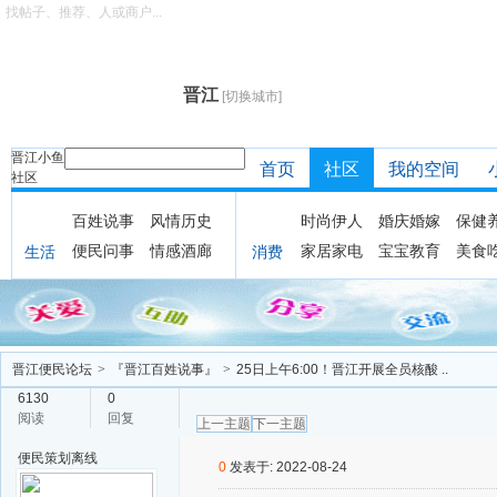
找帖子、推荐、人或商户...
晋江
[切换城市]
晋江小鱼
首页
社区
我的空间
社区
百姓说事
风情历史
时尚伊人
婚庆婚嫁
保健
便民问事
情感酒廊
家居家电
宝宝教育
美食
生活
消费
晋江便民论坛
>
『晋江百姓说事』
>
25日上午6:00！晋江开展全员核酸 ..
6130
0
阅读
回复
上一主题
下一主题
便民策划
离线
0
发表于: 2022-08-24