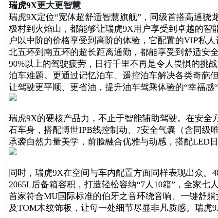
瑞虎9X
更大更智慧
瑞虎9X定位“宽体超舒适智慧旗舰”，同级首搭高通骁龙8
极村到火焰山，都能够让瑞虎9X用户享受到卓越的智能
户以中阶的价格享受到高阶的体验，它配置的VIP私人订
北五环到南五环的超长距离通勤，都能享受到舒适安全
90%以上的驾驶疲劳，日行千里不再是令人畏惧的挑战
泊车难题。更通过记忆泊车、遥控泊车解决各类奇葩但真
让驾驶更平顺、更省油，提升油车驾乘体验的“幸福感
瑞虎9X的硬核产品力，不止于智能辅助驾驶。在安全
石车身，搭配博世IPB线控制动、7安全气囊（含同
承袭自然力量美学，前脸融合优雅与动感，搭配LED
同时，瑞虎9X在空间与车内配置方面同样表现出众。4817
2065L后备箱容积，打造轻松容纳“7人10箱”，全
首家符合MU国际标准的伯牙之音环绕音响、一键舒躺女
及TOM木纹饰板，让每一处细节尽显非凡质感。瑞虎