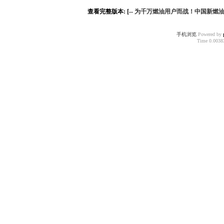
查看完整版本: [--
为千万燃油用户而战！中国新燃油战
手机浏览
Powered by
Time 0.00383