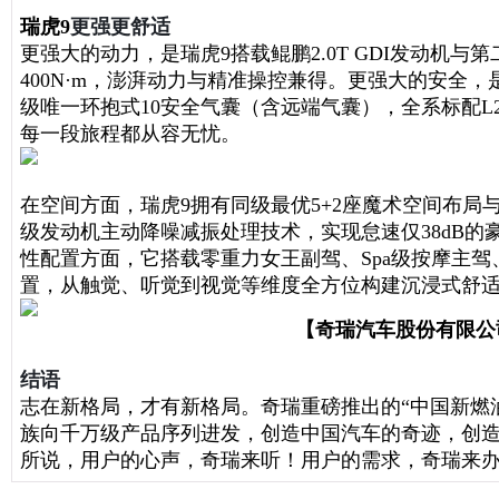
瑞虎9
更强更舒适
更强大的动力，是瑞虎9搭载鲲鹏2.0T GDI发动机与
400N·m，澎湃动力与精准操控兼得。更强大的安全
级唯一环抱式10安全气囊（含远端气囊），全系标配L
每一段旅程都从容无忧。
在空间方面，瑞虎9拥有同级最优5+2座魔术空间布局与同
级发动机主动降噪减振处理技术，实现怠速仅38dB的
性配置方面，它搭载零重力女王副驾、Spa级按摩主驾、
置，从触觉、听觉到视觉等维度全方位构建沉浸式舒
【奇瑞汽车股份有限公
结语
志在新格局，才有新格局。奇瑞重磅推出的“中国新燃
族向千万级产品序列进发，创造中国汽车的奇迹，创
所说，用户的心声，奇瑞来听！用户的需求，奇瑞来