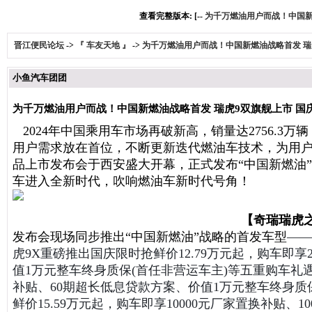
查看完整版本: [--
为千万燃油用户而战！中国新燃
晋江便民论坛
->
『 车友天地 』
->
为千万燃油用户而战！中国新燃油战略首发 瑞虎
小鱼汽车团团
为千万燃油用户而战！中国新燃油战略首发 瑞虎9双旗舰上市 国庆
2024年中国乘用车市场再破新高，销量达2756.3
用户需求放在首位，不断更新迭代燃油车技术，为用户
品上市发布会于西安盛大开幕，正式发布“中国新燃油”战
车进入全新时代，吹响燃油车新时代号角！
【奇瑞瑞虎之夜
发布会现场同步推出“中国新燃油”战略的首发车型
——
虎9X重磅推出国庆限时抢鲜价
1
2
.79
万元起，购车即享2
值1万元整车终身质保(首任非营运车主)等五重购车礼遇。
补贴、60期超长低息贷款方案、价值1万元整车终身质
鲜价15.59万元起，购车即享10000元厂家置换补贴、