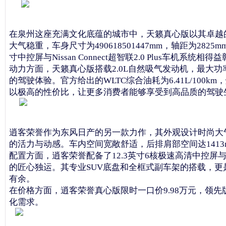
在泉州这座充满文化底蕴的城市中，天籁真心版以其卓越
大气稳重，车身尺寸为
4906
1850
1447mm，轴距为28
寸中控屏与Nissan Connect超智联2.0 Plus车
动力方面，天籁真心版搭载
2.0L自然吸气发动机，最大功
的驾驶体验。官方给出的WLTC综合油耗为6.41L/100
以极高的性价比，让更多消费者能够享受到高品质的驾驶
逍客荣誉作为东风日产的另一款力作，其外观设计时尚大
的活力与动感。车内空间宽敞舒适，后排肩部空间达1413
配置方面，逍客荣誉配备了
12.3英寸6核极速高清中控
的匠心独运。其专业SUV底盘和全框式副车架的搭载，
有余。
在价格方面，逍客荣誉真心版限时一口价
9.98万元，领
化需求。