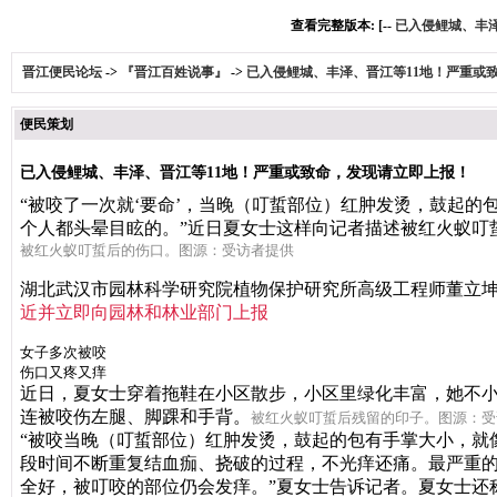
查看完整版本: [--
已入侵鲤城、丰
晋江便民论坛
->
『晋江百姓说事』
->
已入侵鲤城、丰泽、晋江等11地！严重或
便民策划
已入侵鲤城、丰泽、晋江等11地！严重或致命，发现请立即上报！
“被咬了一次就‘要命’，
当晚（叮蜇部位）红肿发烫，
鼓起的
个人都头晕目眩的。”
近日
夏女士这样向记者描述
被红火蚁叮
被红火蚁叮蜇后的伤口。图源：受访者提供
湖北武汉市园林科学研究院
植物保护研究所
高级工程师董立
近
并立即向园林和林业部门上报
女子多次被咬
伤口又疼又痒
近日，夏女士穿着拖鞋在小区散步，小区里绿化丰富，她不
连被咬伤左腿、脚踝和手背。
被红火蚁叮蜇后残留的印子。图源：受
“被咬当晚（叮蜇部位）红肿发烫，鼓起的包有手掌大小，就
段时间不断重复结血痂、挠破的过程，不光痒还痛。最严重
全好，被叮咬的部位仍会发痒。”夏女士告诉记者。
夏女士还