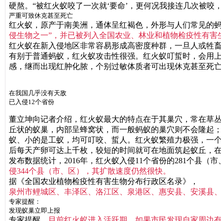
硬熬。“被红火蚁咬了一次就‘要命’，更何况我接连几次被咬
严重可致休克甚至死亡
红火蚁，原产于南美洲，通体呈红褐色，外形与人们常见的蚂
侵生物之一”，并已被列入全国农业、林业和植物检疫性有害
红火蚁在新入侵地区非常容易形成高密度种群，一旦人或牲
有别于普通蚂蚁，红火蚁攻击性很强。红火蚁叮蜇时，会用
感，继而出现红肿化脓，个别过敏体质者可出现休克甚至死
在我国几乎没有天敌
已入侵12个省份
董立坤向记者介绍，红火蚁最大的特点在于其巢穴，常在草
丘状的蚁巢，内部呈蜂窝状，而一般蚂蚁的巢穴则不会隆起
蚁、小的是工蚁，均可叮咬、蜇人。
红火蚁繁殖力极强，一
后每天产卵可达上千枚，较短的时间就可在地面筑起蚁丘，
发布数据统计，2016年，红火蚁入侵11个省份的281个县（
侵344个县（市、区），其扩散速度仍然很快。
据《全国农业植物检疫性有害生物分布行政区名录》，
泉州市鲤城区、丰泽区、洛江区、泉港区、惠安县、安溪县、
专家提醒：
发现蚁巢立即上报
专家提醒，
目前红火蚁进入活跃期，如果市民发现自家周边