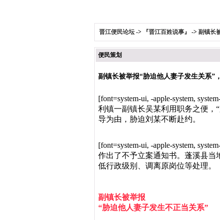
晋江便民论坛
->
『晋江百姓说事』
->
副镇长
便民策划
副镇长被举报“胁迫他人妻子发生关系”
[font=system-ui, -apple-
利镇一副镇长吴某利用职务之便，“
导为由，胁迫刘某不断赴约。
[font=system-ui, -apple-
作出了不予立案通知书。蓬溪县当
低行政级别、调离原岗位等处理。
副镇长被举报
“胁迫他人妻子发生不正当关系”