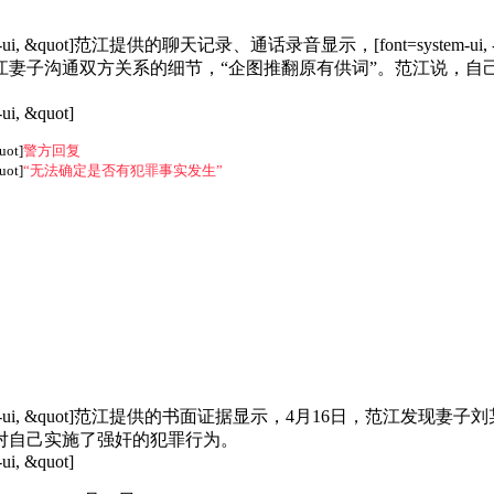
tem, system-ui, &quot]范江提供的聊天记录、通话录音显示，
[font=system-ui,
江妻子沟通双方关系的细节，“企图推翻原有供词”。范江说，自
-ui, &quot]
uot]
警方回复
uot]
“无法确定是否有犯罪事实发生”
-system, system-ui, &quot]范江提供的书面证据显示，4月16日
对自己实施了强奸的犯罪行为。
-ui, &quot]