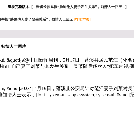
查看完整版本: [--
副镇长被举报“胁迫他人妻子发生关系”，知情人士回应
--]
被举报“胁迫他人妻子发生关系”，知情人士回应
[打印本页]
，知情人士回应
system, system-ui, &quot]据@中国新闻周刊，5月17日，蓬溪县居
胁迫”自己妻子刘某与其发生关系，吴某随后多次以“把车内视频
system, system-ui, &quot]2023年4月16日，蓬溪县公安局针对
地知情人士表示，
[font=system-ui, -apple-system, system-ui, &quot]