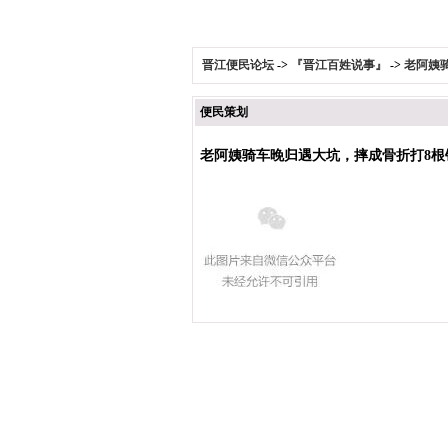
晋江便民论坛
->
『晋江百姓说事』
->
老阿姨
便民策划
老阿姨骑车晚归遇大坑，摔成骨折打8根