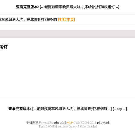
查看完整版本: [--
老阿姨骑车晚归遇大坑，摔成骨折打8根钢钉
--]
骑车晚归遇大坑，摔成骨折打8根钢钉
[打印本页]
钢钉
查看完整版本: [--
老阿姨骑车晚归遇大坑，摔成骨折打8根钢钉
--] [--
top
--]
手机浏览
Powered by
phpwind
v8.0
Code ©2003-2011
phpwind
Time 0.004631 second(s),query:3 Gzip disabled