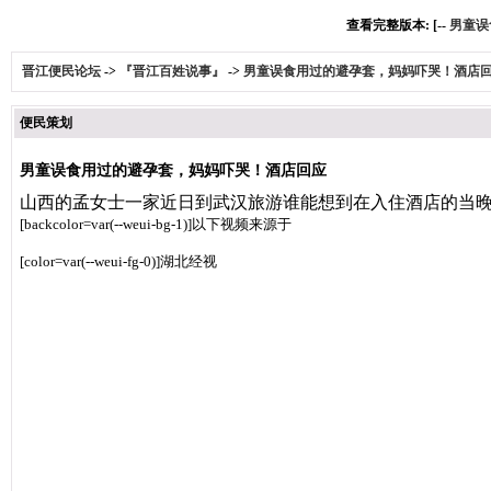
查看完整版本: [--
男童误
晋江便民论坛
->
『晋江百姓说事』
->
男童误食用过的避孕套，妈妈吓哭！酒店
便民策划
男童误食用过的避孕套，妈妈吓哭！酒店回应
山西的
孟女士一家
近日到武汉旅游
谁能想到
在入住酒店的当
[backcolor=var(--weui-bg-1)]
以下视频来源于
[color=var(--weui-fg-0)]湖北经视