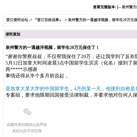
查看完整版本: [--
泉州警方
晋江便民论坛
->
『晋江百姓说事』
->
泉州警方的一通越洋视频，留学生20万元
便民策划
泉州警方的一通越洋视频，留学生20万元保住了！
“谢谢你警察叔叔，
不仅帮我保住了20万，
还让我学到了反诈
5
月12日
加拿大时间凌晨3
点
中国留学生滨滨（化名）
接到了
再*****示感谢
事情还得从半个多月前说起，
是加拿大某大学的中国留学生，4月的某一天，他接到自称是
专案组，要求他限期回国接受法律制裁，并要求他对任何人