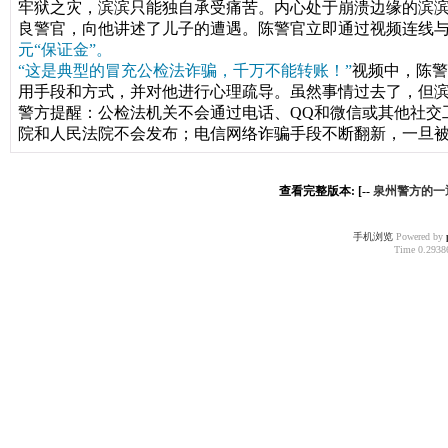
牢狱之灾，滨滨只能独自承受痛苦。内心处于崩溃边缘的滨滨，
良警官，向他讲述了儿子的遭遇。陈警官立即通过视频连线
元“保证金”。
“这是典型的冒充公检法诈骗，千万不能转账！”
视频中，陈警
用手段和方式，并对他进行心理疏导。
虽然事情过去了，但
警方提醒：
公检法机关不会通过电话、QQ和微信或其他社交
院和人民法院不会发布；电信网络诈骗手段不断翻新，一旦
查看完整版本: [--
泉州警方的一
手机浏览
Powered by
Time 0.29386