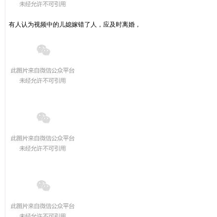
有人认为视频中的儿媳嫁错了人，应及时离婚，