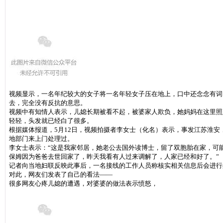
视频显示，
一名年纪较大的女子将一名年轻女子压在地上，口中还念念有词
去，完全没有反抗的意思。
视频中有知情人表示，儿媳长期被看不起，被婆家人欺负，她妈妈在这里照
轻轻，头发就已经白了很多。
根据媒体报道，5月12日，视频拍摄者李女士（化名）表示，事发江苏淮安
地部门来上门处理过。
李女士表示：“这是我家邻居，她老公去国外读博士，留了双胞胎在家，可
保姆因为爸爸去世回家了，昨天我看有人过来调解了，人家已经和好了。”
记者向当地妇联反映此事后，一名接线的工作人员称核实相关信息后会进行
对此，网友们发表了自己的看法——
很多网友心疼儿媳的遭遇，对婆婆的做法表示愤怒，