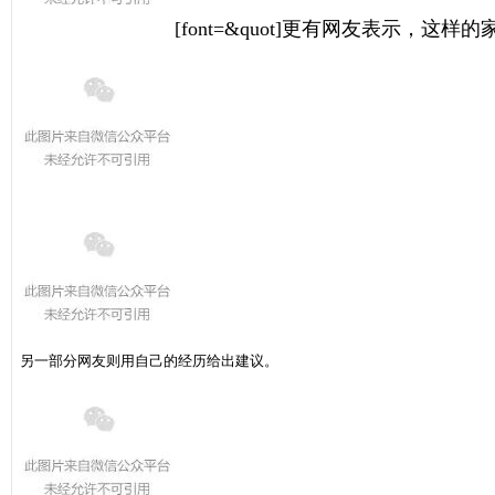
[font=&quot]
更有网友表示，这样的
另一部分网友则用自己的经历给出建议。