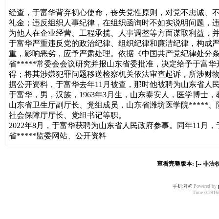
经查，于富华背弃初心使命，丧失党性原则，对党不忠诚、
礼金；违反组织人事纪律，在组织函询时不如实说明问题，
为他人在企业经营、工程承揽、人事调整等方面谋取利益，
于富华严重违反党的政治纪律、组织纪律和廉洁纪律，构成严重
重，影响恶劣，应予严肃处理。依据《中国共产党纪律处分条例》
省*****常委会会议研究并报山东省委批准，决定给予于富
得；将其涉嫌犯罪问题移送检察机关依法审查起诉，所涉财
据公开资料，于富华去年11月被查，那时他被聘为山东省人民
于富华，男，汉族，1963年3月生，山东泰安人，医学博士，
山东省卫生厅副厅长、党组成员，山东省潍坊医学院*****、
社会保障厅厅长、党组书记等职。
2022年8月，于富华获聘为山东省人民政府参事。同年11月
省*****监委网站、公开资料
查看完整版本: [--
非法收
手机浏览
Powered by
Time 0.29165