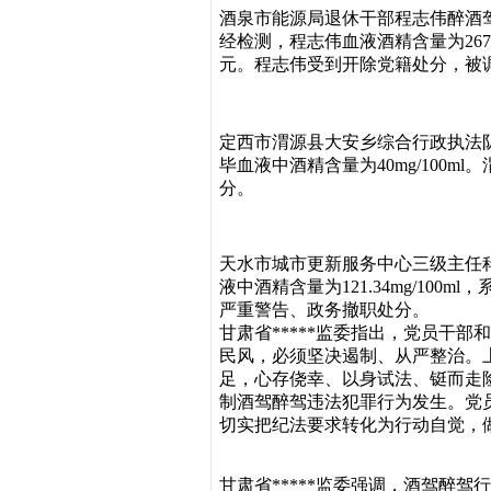
酒泉市能源局退休干部程志伟醉酒
经检测，程志伟血液酒精含量为267
元。程志伟受到开除党籍处分，被
定西市渭源县大安乡综合行政执法
毕血液中酒精含量为40mg/100
分。
天水市城市更新服务中心三级主任
液中酒精含量为121.34mg/1
严重警告、政务撤职处分。
甘肃省*****监委指出，党员干
民风，必须坚决遏制、从严整治。
足，心存侥幸、以身试法、铤而走
制酒驾醉驾违法犯罪行为发生。党
切实把纪法要求转化为行动自觉，
甘肃省*****监委强调，酒驾醉