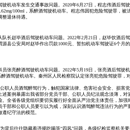
驾驶机动车发生交通事故问题。
2020年6月27日，程志伟酒后
.62mg/100ml，系醉酒驾驶机动车。程志伟因犯危险驾驶罪，被
调整退休待遇。
队队长赵毕酒后驾驶机动车问题。
2022年2月21日，赵毕饮酒
ml。渭源县公安局对赵毕作出罚款1000元、暂扣机动车驾驶证6个
科员张亮醉酒驾驶机动车问题。
2022年5月19日，张亮酒后驾
00ml，系醉酒驾驶机动车。秦州区人民检察院认定张亮犯危险驾驶
部和公职人员酒驾醉驾行为，触犯国家法律、危害社会安全、损害
上述案例暴露出我省部分党员干部、公职人员纪法观念淡薄，对
险。全省各级党组织要切实履行好全面从严治党主体责任，加强
员干部和公职人员要引以为戒，深刻认识酒驾醉驾违法行为的严
做遵纪守法的模范。
驾行为背后往往隐藏着违规吃喝等“四风”问题，各级纪检监察机关