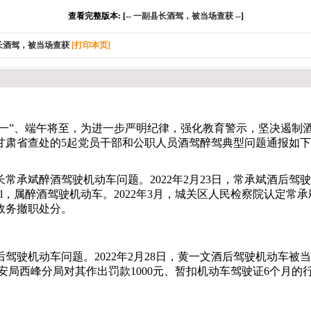
查看完整版本: [--
一副县长酒驾，被当场查获
--]
长酒驾，被当场查获
[打印本页]
五一”、端午将至，为进一步严明纪律，强化教育警示，坚决遏制
甘肃省查处的5起党员干部和公职人员酒驾醉驾典型问题通报如
长常承斌醉酒驾驶机动车问题。
2022年2月23日，常承斌酒后
100ml，属醉酒驾驶机动车。2022年3月，城关区人民检察院认
政务撤职处分。
后驾驶机动车问题。
2022年2月28日，黄一文酒后驾驶机动车
。庆阳市公安局西峰分局对其作出罚款1000元、暂扣机动车驾驶证6个