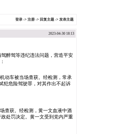
登录
->
注册
->
回复主题
->
发表主题
2023-04-30 18:13
酒驾醉驾等违纪违法问题，营造平安
下：
驾驶机动车被当场查获。经检测，常承
定常承斌犯危险驾驶罪，对其作出不起诉
被当场查获。经检测，黄一文血液中酒
月的行政处罚决定。黄一文受到党内严重